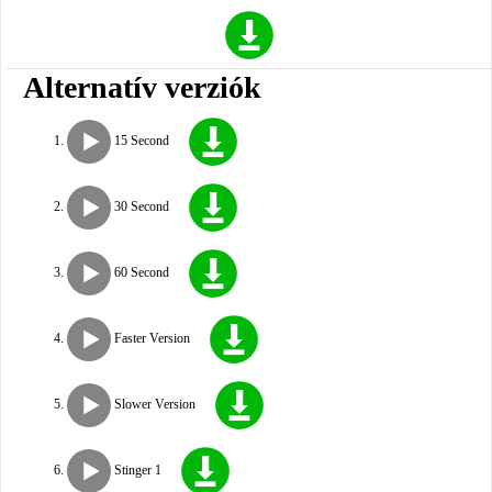
Alternatív verziók
15 Second
30 Second
60 Second
Faster Version
Slower Version
Stinger 1