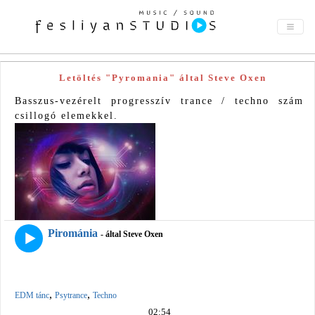
Letöltés "Pyromania" által Steve Oxen
Basszus-vezérelt progresszív trance / techno szám
csillogó elemekkel.
Pirománia
- által Steve Oxen
,
,
EDM tánc
Psytrance
Techno
02:54