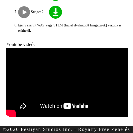
Stinger 2
Igény szerint WAV vagy STEM (fájllal elválasztott hangszerek) verziók is
elérhetők
Youtube videó:
©2026 Fesliyan Studios Inc. - Royalty Free Zene és