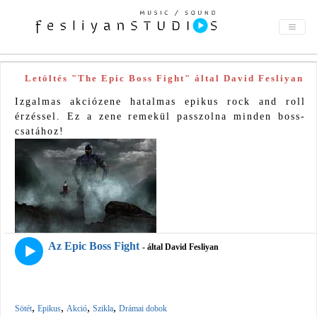
Letöltés "The Epic Boss Fight" által David Fesliyan
Izgalmas akciózene hatalmas epikus rock and roll
érzéssel. Ez a zene remekül passzolna minden boss-
csatához!
Az Epic Boss Fight
- által David Fesliyan
,
,
,
,
Sötét
Epikus
Akció
Szikla
Drámai dobok