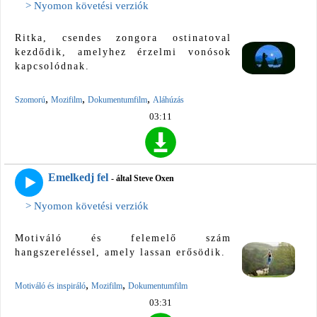
> Nyomon követési verziók
Ritka, csendes zongora ostinatoval
kezdődik, amelyhez érzelmi vonósok
kapcsolódnak.
,
,
,
Szomorú
Mozifilm
Dokumentumfilm
Aláhúzás
03:11
Emelkedj fel
- által Steve Oxen
> Nyomon követési verziók
Motiváló és felemelő szám
hangszereléssel, amely lassan erősödik.
,
,
Motiváló és inspiráló
Mozifilm
Dokumentumfilm
03:31