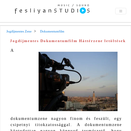
Jogdíjmentes Zene
Dokumentumfilm
Jogdíjmentes Dokumentumfilm Háttérzene letöltések
A
dokumentumzene nagyon finom és feszült, egy
csipetnyi titokzatossággal. A dokumentumzene
köztudottan nagyon könnyed természetű, hogy