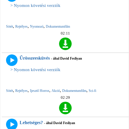
> Nyomon követési verziók
,
,
,
Sötét
Rejtélyes
Nyomozó
Dokumentumfilm
02:11
Űrösszeesküvés
- által David Fesliyan
> Nyomon követési verziók
,
,
,
,
,
Sötét
Rejtélyes
Ijesztő Horror
Akció
Dokumentumfilm
Sci-fi
02:29
Lehetséges?
- által David Fesliyan