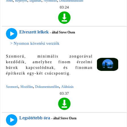
,
,
,
,
Sötét
Rejtélyes
Izgalmas
Nyomozó
Dokumentumfilm
03:24
Elveszett lelkek
- által Steve Oxen
> Nyomon követési verziók
Szomorú, minimális zongorával
kezdődik, amelyhez finom érzelmi
húrok kapcsolódnak, és finoman
építkezik egy-két csúcspontig.
,
,
,
Szomorú
Mozifilm
Dokumentumfilm
Aláhúzás
03:37
Legsötétebb óra
- által Steve Oxen