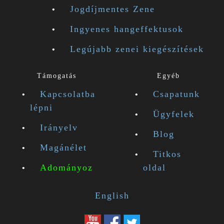
Jogdíjmentes Zene
Ingyenes hangeffektusok
Legújabb zenei kiegészítések
Támogatás
Egyéb
Kapcsolatba
Csapatunk
lépni
Ügyfelek
Irányelv
Blog
Magánélet
Titkos
Adományoz
oldal
English