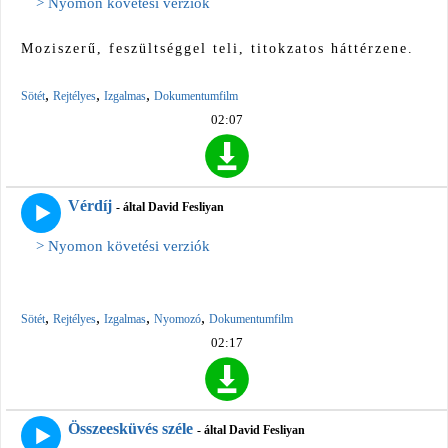
> Nyomon követési verziók
Moziszerű, feszültséggel teli, titokzatos háttérzene.
,
,
,
Sötét
Rejtélyes
Izgalmas
Dokumentumfilm
02:07
Vérdíj
- által David Fesliyan
> Nyomon követési verziók
,
,
,
,
Sötét
Rejtélyes
Izgalmas
Nyomozó
Dokumentumfilm
02:17
Összeesküvés széle
- által David Fesliyan