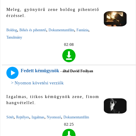
Meleg, gyönyörű zene boldog pihentető
érzéssel.
,
,
,
,
Boldog
Békés és pihentető
Dokumentumfilm
Fantázia
Tanulmány
02:08
Fedett kémügynök
- által David Fesliyan
> Nyomon követési verziók
Izgalmas, titkos kémügynök zene, finom
hangvétellel.
,
,
,
,
Sötét
Rejtélyes
Izgalmas
Nyomozó
Dokumentumfilm
02:25