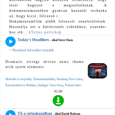
teret hagyjon a megszólalásnak. A
dokumentumzenében gyakran használt technika
az, hogy kicsi, félreeső i...
Dokumentumfilm alább felsorolt ​​zeneletöltések.
Használja ezt a háttérzenét videókhoz, youtube-
hoz stb... (
Teljes politika
)
Today's Headlines
- által Steve Oxen
> Nyomon követési verziók
Dramatic strings driven news theme
with synth elements.
,
,
,
Motiváló és inspiráló
Dokumentumfilm
Breaking News Intro
,
,
Kereskedelmi és Reklám
Dialógus Voice Over
Podcast Intro
02:08
Tű a szénakazalban
- által David Robson