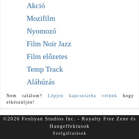
Akció
Mozifilm
Nyomozó
Film Noir Jazz
Film előzetes
Temp Track
Aláhúzás
Nem találom?
Lépjen kapcsolatba velünk
hogy
elkészüljön!
©2026 Fesliyan Studios Inc. - Royalty Free Zene és
Hangeffektusok
Szolgáltatások