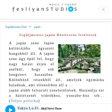
Jogdíjmentes Zene
japán
Jogdíjmentes japán Háttérzene letöltések
A japán zene Japán
kultúrájába ágyazott
hangokból áll. A japán
zene úgy épül fel, hogy
nagy hatást érjen el
anélkül, hogy sok
hangszert használna.
Különböző részekből áll, amelyek egymásba
haladnak, ami ellentétben áll a ...
japán alább felsorolt ​​zeneletöltések. Használja ezt
a háttérzenét videókhoz, youtube-hoz stb...
(
Teljes politika
)
Tokyo Lo-Fi
- által Steve Oxen