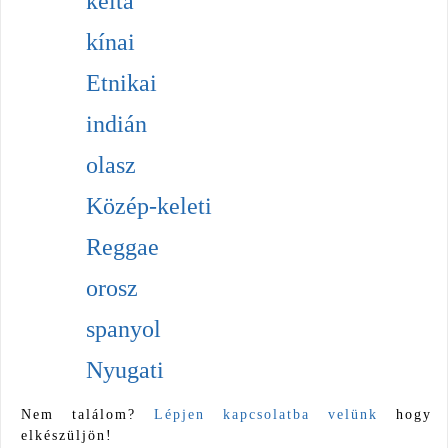
kelta
kínai
Etnikai
indián
olasz
Közép-keleti
Reggae
orosz
spanyol
Nyugati
Nem találom?
Lépjen kapcsolatba velünk
hogy
elkészüljön!