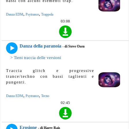
bassi con alcuni elementi trap.
,
,
Danza EDM
Psytrance
Trappola
03:08
Danza della paranoia
- di Steve Oxen
> Tieni traccia delle versioni
Traccia glitch e progressive
trance/techno con bassi taglienti e
pungenti.
,
,
Danza EDM
Psytrance
Tecno
02:45
Erosione
- di Harry Rais