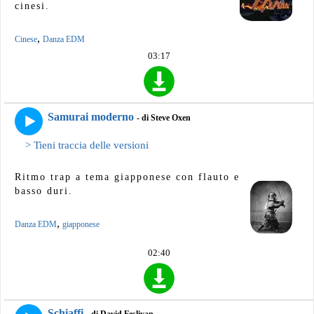
cinesi.
,
Cinese
Danza EDM
03:17
Samurai moderno
- di Steve Oxen
> Tieni traccia delle versioni
Ritmo trap a tema giapponese con flauto e
basso duri.
,
Danza EDM
giapponese
02:40
Schiaffi
- di David Fesliyan