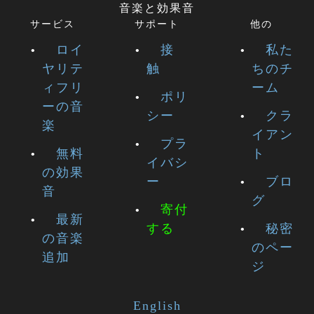
音楽と効果音
サービス
サポート
他の
ロイ
接
私た
ヤリテ
触
ちのチ
ィフリ
ーム
ポリ
ーの音
シー
クラ
楽
イアン
プラ
無料
ト
イバシ
の効果
ー
ブロ
音
グ
寄付
最新
する
秘密
の音楽
のペー
追加
ジ
English