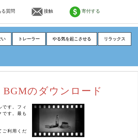
ある質問
接触
寄付する
ごい
トレーラー
やる気を起こさせる
リラックス
 BGMのダウンロード
イルです。フィ
クです。最も
てご利用くだ