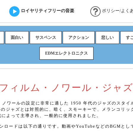
ロイヤリティフリーの音楽
ポリシー/よく
面白い
サスペンス
アクション
悲しい
す
EDMエレクトロニクス
フィルム・ノワール・ジャズ
 ノワールの設定に非常に適した 1950 年代のジャズのスタ
イルのジャズとは対照的に、暗く、スモーキーで、メランコリッ
成によって主導され、一般的に使用されました。
ロードは以下の通りです。動画やYouTubeなどのBGMとし