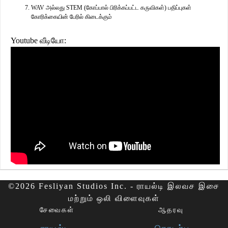
WAV அல்லது STEM (கோப்பால் பிரிக்கப்பட்ட கருவிகள்) பதிப்புகள்
கோரிக்கையின் பேரில் கிடைக்கும்
Youtube வீடியோ:
©2026 Fesliyan Studios Inc. - ராயல்டி இலவச இசை
மற்றும் ஒலி விளைவுகள்
சேவைகள்
ஆதரவு