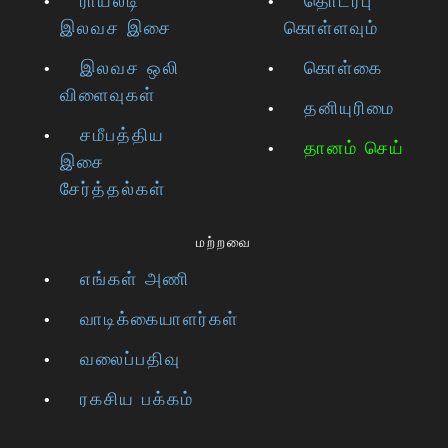
ராயல்டி
தொடர்பு
இலவச இசை
கொள்ளவும்
இலவச ஒலி
கொள்கை
விளைவுகள்
தனியுரிமை
சமீபத்திய
தானம் செய்
இசை
சேர்த்தல்கள்
மற்றவை
எங்கள் அணி
வாடிக்கையாளர்கள்
வலைப்பதிவு
ரகசிய பக்கம்