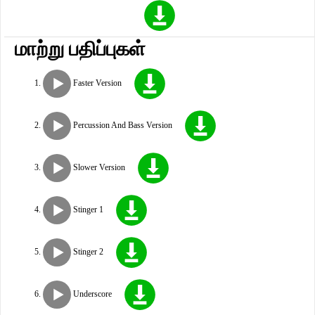
மாற்று பதிப்புகள்
Faster Version
Percussion And Bass Version
Slower Version
Stinger 1
Stinger 2
Underscore