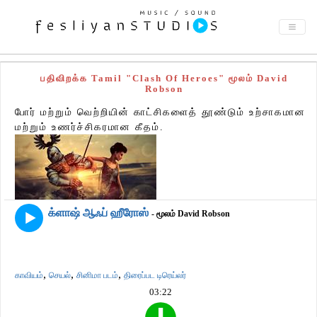
பதிவிறக்க Tamil "Clash Of Heroes" மூலம் David
Robson
போர் மற்றும் வெற்றியின் காட்சிகளைத் தூண்டும் உற்சாகமான
மற்றும் உணர்ச்சிகரமான கீதம்.
க்ளாஷ் ஆஃப் ஹீரோஸ்
- மூலம் David Robson
,
,
,
காவியம்
செயல்
சினிமா படம்
திரைப்பட டிரெய்லர்
03:22