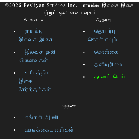
©2026 Fesliyan Studios Inc. - ராயல்டி இலவச இசை
மற்றும் ஒலி விளைவுகள்
சேவைகள்
ஆதரவு
ராயல்டி
தொடர்பு
இலவச இசை
கொள்ளவும்
இலவச ஒலி
கொள்கை
விளைவுகள்
தனியுரிமை
சமீபத்திய
தானம் செய்
இசை
சேர்த்தல்கள்
மற்றவை
எங்கள் அணி
வாடிக்கையாளர்கள்