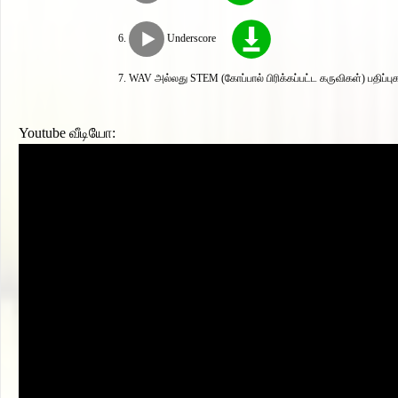
Underscore
WAV அல்லது STEM (கோப்பால் பிரிக்கப்பட்ட கருவிகள்) பதிப்பு
Youtube வீடியோ: