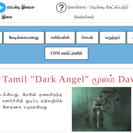
ராயல்டி இலவச
கொள்கை / அடிக்கடி கேட்கப்படும்
இசை
கேள்விகள்
வேடிக்கையானது
சஸ்பென்ஸ்
செயல்
வருத்தம்
EDM எலக்ட்ரானிக்
 Tamil "Dark Angel" மூலம் Da
டக்கியது. போரின் தலைசிறந்த
ணர்ச்சித் துடிப்பு நடுவழியில்
ின் மோதலாக உருவாகிறது.