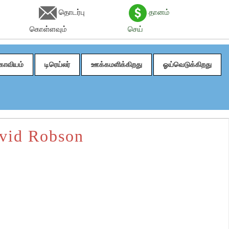
தொடர்பு
தானம்
கொள்ளவும்
செய்
காவியம்
டிரெய்லர்
ஊக்கமளிக்கிறது
ஓய்வெடுக்கிறது
avid Robson