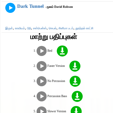
Dark Tunnel
- மூலம் David Robson
,
,
,
,
,
,
இருள்
காவியம்
பீதி
சஸ்பென்ஸ்
செயல்
சினிமா படம்
துரத்தல் காட்சி
மாற்று பதிப்புகள்
Bed
Faster Version
No Percussion
Percussion Bass
Slower Version