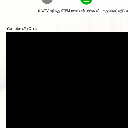
WAV அல்லது STEM (கோப்பால் பிரிக்கப்பட்ட கருவிகள்) பதிப்பு
Youtube வீடியோ: