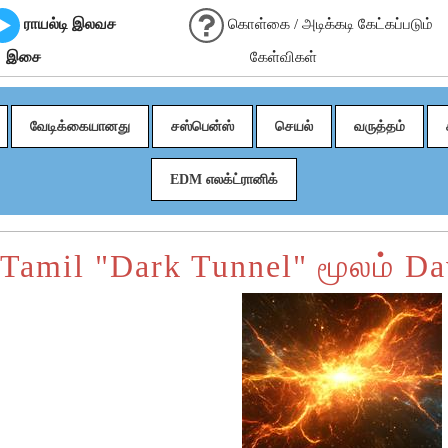
ராயல்டி இலவச
கொள்கை / அடிக்கடி கேட்கப்படும்
இசை
கேள்விகள்
வேடிக்கையானது
சஸ்பென்ஸ்
செயல்
வருத்தம்
EDM எலக்ட்ரானிக்
 Tamil "Dark Tunnel" மூலம் D