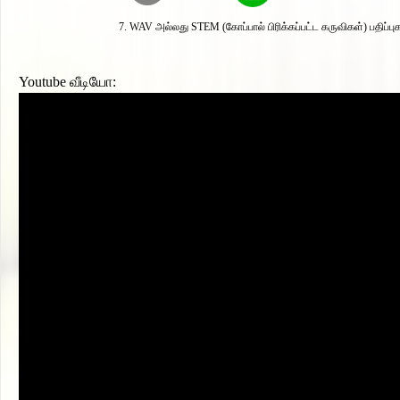
WAV அல்லது STEM (கோப்பால் பிரிக்கப்பட்ட கருவிகள்) பதிப்பு
Youtube வீடியோ: