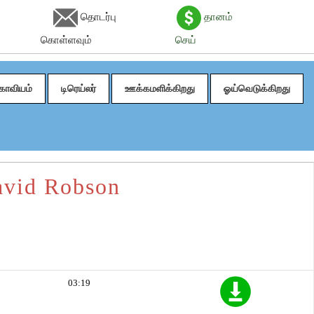
தொடர்பு
தானம்
கொள்ளவும்
செய்
காவியம்
டிரெய்லர்
ஊக்கமளிக்கிறது
ஓய்வெடுக்கிறது
avid Robson
03:19