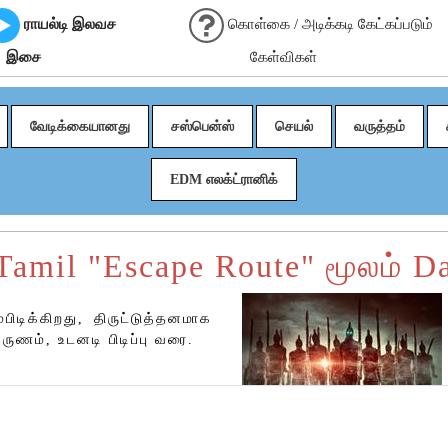
ராயல்டி இலவச
கொள்கை / அடிக்கடி கேட்கப்படும்
இசை
கேள்விகள்
வேடிக்கையானது
சஸ்பென்ஸ்
செயல்
வருத்தம்
EDM எலக்ட்ரானிக்
Tamil "Escape Route" மூலம் D
்பிடிக்கிறது, திருட்டுத்தனமாக
தருணம், உடனடி பிடிப்பு வரை.