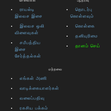
சேவைகள்
ஆதரவு
ராயல்டி
தொடர்பு
இலவச இசை
கொள்ளவும்
இலவச ஒலி
கொள்கை
விளைவுகள்
தனியுரிமை
சமீபத்திய
தானம் செய்
இசை
சேர்த்தல்கள்
மற்றவை
எங்கள் அணி
வாடிக்கையாளர்கள்
வலைப்பதிவு
ரகசிய பக்கம்