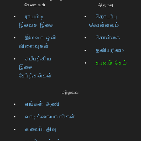
சேவைகள்
ஆதரவு
ராயல்டி
தொடர்பு
இலவச இசை
கொள்ளவும்
இலவச ஒலி
கொள்கை
விளைவுகள்
தனியுரிமை
சமீபத்திய
தானம் செய்
இசை
சேர்த்தல்கள்
மற்றவை
எங்கள் அணி
வாடிக்கையாளர்கள்
வலைப்பதிவு