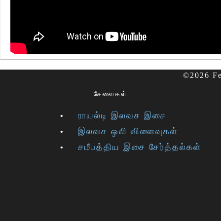
©2026 Fe
சேவைகள்
ராயல்டி இலவச இசை
இலவச ஒலி விளைவுகள்
சமீபத்திய இசை சேர்த்தல்கள்