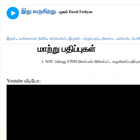
இது வருகிறது
- மூலம் David Fesliyan
,
,
,
,
,
இருள்
பயங்கரமான திகில்
சஸ்பென்ஸ்
இருண்ட சுற்றுப்புறம்
திரைப்பட டிரெய்லர்
பிய
மாற்று பதிப்புகள்
WAV அல்லது STEM (கோப்பால் பிரிக்கப்பட்ட கருவிகள்) பதிப்பு
Youtube வீடியோ: