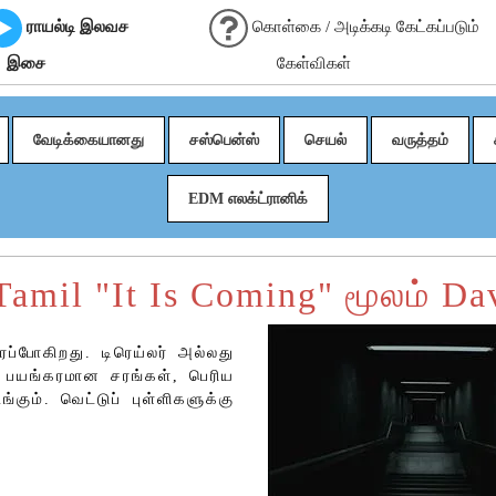
ராயல்டி இலவச
கொள்கை / அடிக்கடி கேட்கப்படும்
இசை
கேள்விகள்
வேடிக்கையானது
சஸ்பென்ஸ்
செயல்
வருத்தம்
EDM எலக்ட்ரானிக்
Tamil "It Is Coming" மூலம் Da
ப்போகிறது. டிரெய்லர் அல்லது
, பயங்கரமான சரங்கள், பெரிய
ும். வெட்டுப் புள்ளிகளுக்கு