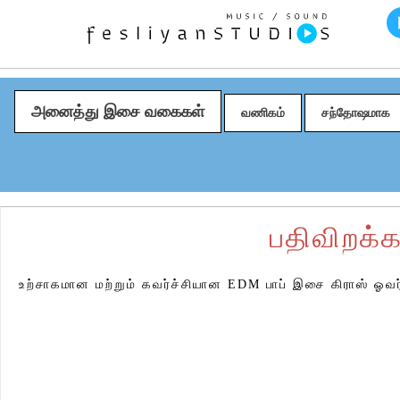
அனைத்து இசை வகைகள்
வணிகம்
சந்தோஷமாக
பதிவிறக்க
உற்சாகமான மற்றும் கவர்ச்சியான EDM பாப் இசை கிராஸ் ஓவ