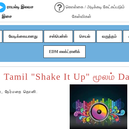
ராயல்டி இலவச
கொள்கை / அடிக்கடி கேட்கப்படும்
இசை
கேள்விகள்
வேடிக்கையானது
சஸ்பென்ஸ்
செயல்
வருத்தம்
EDM எலக்ட்ரானிக்
 Tamil "Shake It Up" மூலம் D
ர், நேர்மறை தொனி.