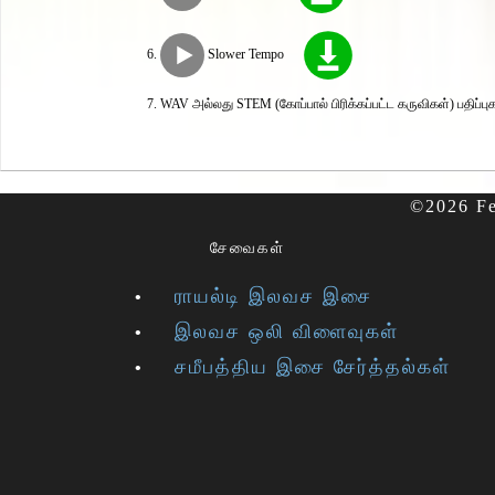
Slower Tempo
WAV அல்லது STEM (கோப்பால் பிரிக்கப்பட்ட கருவிகள்) பதிப்பு
©2026 Fe
சேவைகள்
ராயல்டி இலவச இசை
இலவச ஒலி விளைவுகள்
சமீபத்திய இசை சேர்த்தல்கள்