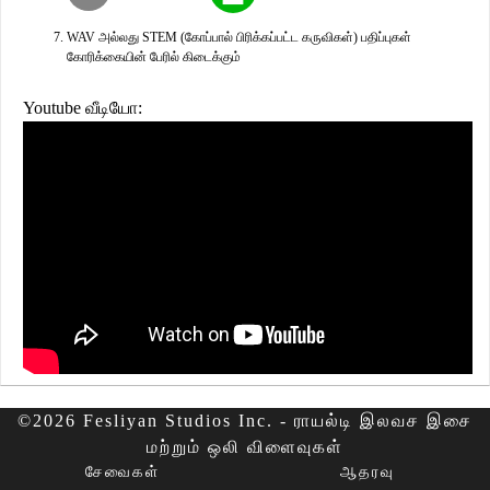
WAV அல்லது STEM (கோப்பால் பிரிக்கப்பட்ட கருவிகள்) பதிப்புகள்
கோரிக்கையின் பேரில் கிடைக்கும்
Youtube வீடியோ:
©2026 Fesliyan Studios Inc. - ராயல்டி இலவச இசை
மற்றும் ஒலி விளைவுகள்
சேவைகள்
ஆதரவு