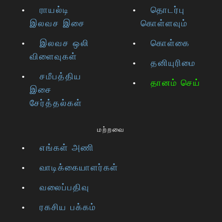
ராயல்டி
தொடர்பு
இலவச இசை
கொள்ளவும்
இலவச ஒலி
கொள்கை
விளைவுகள்
தனியுரிமை
சமீபத்திய
தானம் செய்
இசை
சேர்த்தல்கள்
மற்றவை
எங்கள் அணி
வாடிக்கையாளர்கள்
வலைப்பதிவு
ரகசிய பக்கம்