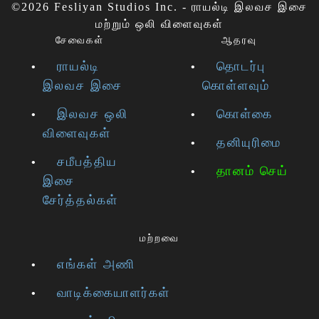
©2026 Fesliyan Studios Inc. - ராயல்டி இலவச இசை
மற்றும் ஒலி விளைவுகள்
சேவைகள்
ஆதரவு
ராயல்டி
தொடர்பு
இலவச இசை
கொள்ளவும்
இலவச ஒலி
கொள்கை
விளைவுகள்
தனியுரிமை
சமீபத்திய
தானம் செய்
இசை
சேர்த்தல்கள்
மற்றவை
எங்கள் அணி
வாடிக்கையாளர்கள்