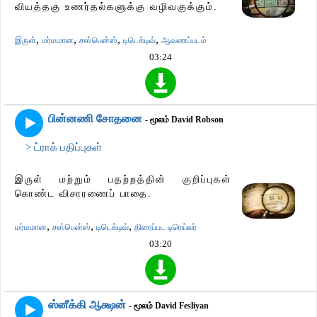
வியத்தகு உணர்தல்களுக்கு வழிவகுக்கும்.
,
,
,
,
இருள்
மர்மமான
சஸ்பென்ஸ்
டிடெக்டிவ்
ஆவணப்படம்
03:24
பின்னணி சோதனை
- மூலம் David Robson
> ட்ராக் பதிப்புகள்
இருள் மற்றும் பதற்றத்தின் குறிப்புகள்
கொண்ட விசாரணைப் பாதை.
,
,
,
மர்மமான
சஸ்பென்ஸ்
டிடெக்டிவ்
திரைப்பட டிரெய்லர்
03:20
ஸ்னீக்கி ஆக்ஷன்
- மூலம் David Fesliyan