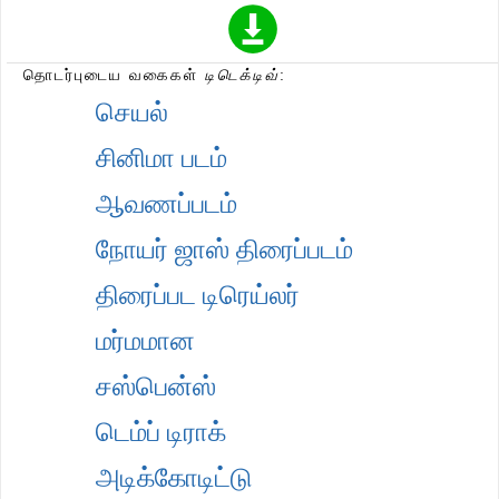
தொடர்புடைய வகைகள்
டிடெக்டிவ்
:
செயல்
சினிமா படம்
ஆவணப்படம்
நோயர் ஜாஸ் திரைப்படம்
திரைப்பட டிரெய்லர்
மர்மமான
சஸ்பென்ஸ்
டெம்ப் டிராக்
அடிக்கோடிட்டு