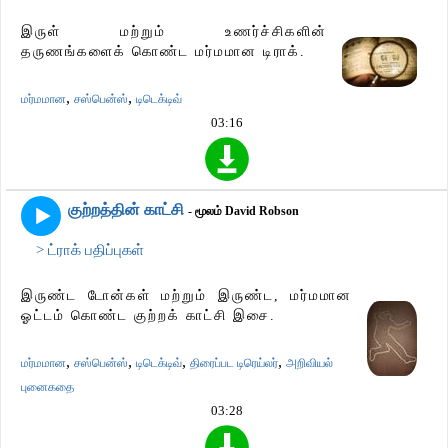
இருள் மற்றும் உணர்ச்சிகளின்
தருணங்களைக் கொண்ட மர்மமான டிராக்.
,
,
மர்மமான
சஸ்பென்ஸ்
டிடெக்டிவ்
03:16
குற்றத்தின் காட்சி
- மூலம் David Robson
> ட்ராக் பதிப்புகள்
இருண்ட டோன்கள் மற்றும் இருண்ட, மர்மமான
ஓட்டம் கொண்ட குற்றக் காட்சி இசை.
,
,
,
,
மர்மமான
சஸ்பென்ஸ்
டிடெக்டிவ்
திரைப்பட டிரெய்லர்
அறிவியல்
புனைகதை
03:28