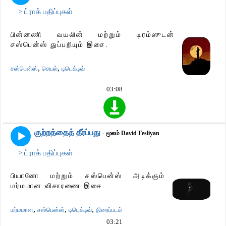
> ட்ராக் பதிப்புகள்
பின்னணி வயலின் மற்றும் டிரம்ஸுடன்
சஸ்பென்ஸ் துப்பறியும் இசை.
,
,
சஸ்பென்ஸ்
செயல்
டிடெக்டிவ்
03:08
குற்றத்தைத் தீர்ப்பது
- மூலம் David Fesliyan
> ட்ராக் பதிப்புகள்
பியானோ மற்றும் சஸ்பென்ஸ் அடிக்கும்
மர்மமான விசாரணை இசை.
,
,
,
மர்மமான
சஸ்பென்ஸ்
டிடெக்டிவ்
திரைப்படம்
03:21