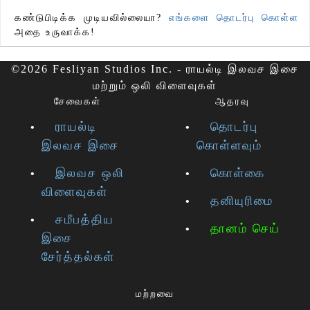
கண்டுபிடிக்க முடியவில்லையா?
எங்களை தொடர்பு கொள்ள
அதை உருவாக்க!
©2026 Fesliyan Studios Inc. - ராயல்டி இலவச இசை
மற்றும் ஒலி விளைவுகள்
சேவைகள்
ஆதரவு
ராயல்டி
தொடர்பு
இலவச இசை
கொள்ளவும்
இலவச ஒலி
கொள்கை
விளைவுகள்
தனியுரிமை
சமீபத்திய
தானம் செய்
இசை
சேர்த்தல்கள்
மற்றவை