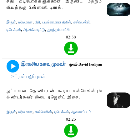
சதி வீடியோக்களுக்கான இருண்ட மற்றும்
வியத்தகு பின்னணி டிராக்.
,
,
,
,
,
இருள்
மர்மமான
பீதி
பயங்கரமான திகில்
சஸ்பென்ஸ்
,
,
டிடெக்டிவ்
அடிக்கோடிட்டு
துரத்தல் காட்சி
02:58
இரகசிய உளவு முகவர்
- மூலம் David Fesliyan
> ட்ராக் பதிப்புகள்
நுட்பமான தொனியுடன் கூடிய சஸ்பென்ஸ்புல்
அண்டர்கவர் ஸ்பை ஏஜென்ட் இசை.
,
,
,
,
இருள்
மர்மமான
சஸ்பென்ஸ்
டிடெக்டிவ்
ஆவணப்படம்
02:25