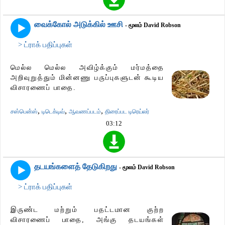
வைக்கோல் அடுக்கில் ஊசி
- மூலம் David Robson
> ட்ராக் பதிப்புகள்
மெல்ல மெல்ல அவிழ்க்கும் மர்மத்தை
அறிவுறுத்தும் மின்னணு பருப்புகளுடன் கூடிய
விசாரணைப் பாதை.
,
,
,
சஸ்பென்ஸ்
டிடெக்டிவ்
ஆவணப்படம்
திரைப்பட டிரெய்லர்
03:12
தடயங்களைத் தேடுகிறது
- மூலம் David Robson
> ட்ராக் பதிப்புகள்
இருண்ட மற்றும் பதட்டமான குற்ற
விசாரணைப் பாதை, அங்கு தடயங்கள்