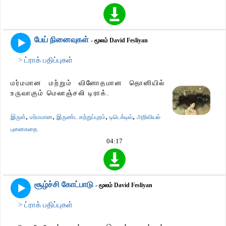
பேய் நினைவுகள்
- மூலம் David Fesliyan
> ட்ராக் பதிப்புகள்
மர்மமான மற்றும் வினோதமான தொனியில்
உருவாகும் மெலாஞ்சலி டிராக்.
,
,
,
,
இருள்
மர்மமான
இருண்ட சுற்றுப்புறம்
டிடெக்டிவ்
அறிவியல்
புனைகதை
04:17
சூழ்ச்சி கோட்பாடு
- மூலம் David Fesliyan
> ட்ராக் பதிப்புகள்