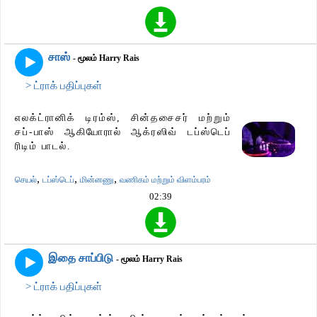
சாஸ்
- மூலம் Harry Rais
> ட்ராக் பதிப்புகள்
எலக்ட்ரானிக் டிரம்ஸ், சின்தசைசர் மற்றும்
சப்-பாஸ் ஆகியோரால் ஆக்ரஸிவ் டப்ஸ்டெப்
ரிடிம் பாடல்.
,
,
,
செயல்
டப்ஸ்டெப்
மின்னணு
வணிகம் மற்றும் விளம்பரம்
02:39
இதை சாப்பிடு
- மூலம் Harry Rais
> ட்ராக் பதிப்புகள்