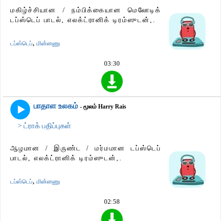
மகிழ்ச்சியான / நம்பிக்கையான மெலோடிக்
டப்ஸ்டெப் பாடல், எலக்ட்ரானிக் டிரம்ஸுடன்,.
,
டப்ஸ்டெப்
மின்னணு
03:30
பாதாள உலகம்
- மூலம் Harry Rais
> ட்ராக் பதிப்புகள்
ஆழமான / இருண்ட / மர்மமான டப்ஸ்டெப்
பாடல், எலக்ட்ரானிக் டிரம்ஸுடன்,.
,
டப்ஸ்டெப்
மின்னணு
02:58