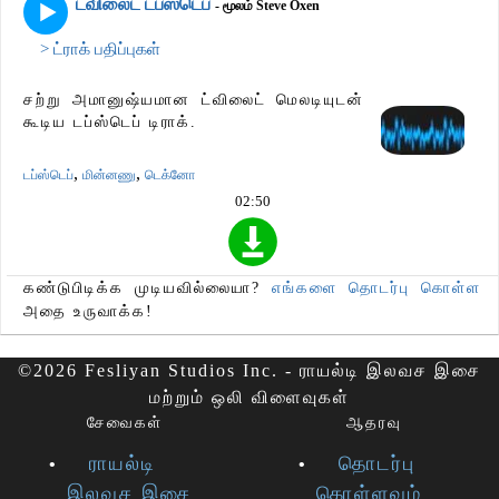
ட்விலைட் டப்ஸ்டெப்
- மூலம் Steve Oxen
> ட்ராக் பதிப்புகள்
சற்று அமானுஷ்யமான ட்விலைட் மெலடியுடன்
கூடிய டப்ஸ்டெப் டிராக்.
,
,
டப்ஸ்டெப்
மின்னணு
டெக்னோ
02:50
கண்டுபிடிக்க முடியவில்லையா?
எங்களை தொடர்பு கொள்ள
அதை உருவாக்க!
©2026 Fesliyan Studios Inc. - ராயல்டி இலவச இசை
மற்றும் ஒலி விளைவுகள்
சேவைகள்
ஆதரவு
ராயல்டி
தொடர்பு
இலவச இசை
கொள்ளவும்