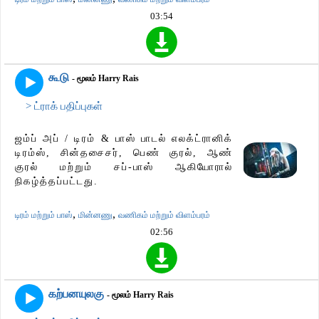
03:54
கூடு
- மூலம் Harry Rais
> ட்ராக் பதிப்புகள்
ஜம்ப் அப் / டிரம் & பாஸ் பாடல் எலக்ட்ரானிக்
டிரம்ஸ், சின்தசைசர், பெண் குரல், ஆண்
குரல் மற்றும் சப்-பாஸ் ஆகியோரால்
நிகழ்த்தப்பட்டது.
,
,
டிரம் மற்றும் பாஸ்
மின்னணு
வணிகம் மற்றும் விளம்பரம்
02:56
கற்பனயுலகு
- மூலம் Harry Rais