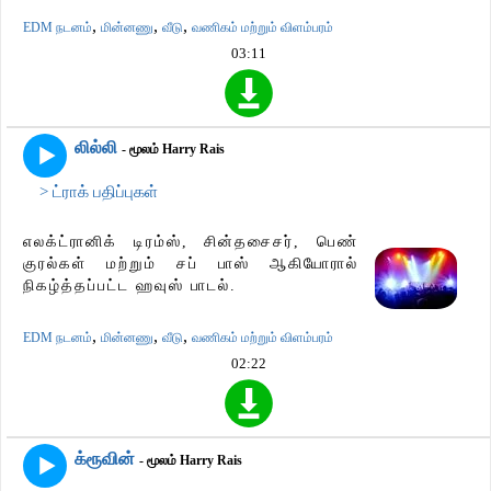
,
,
,
EDM நடனம்
மின்னணு
வீடு
வணிகம் மற்றும் விளம்பரம்
03:11
லில்லி
- மூலம் Harry Rais
> ட்ராக் பதிப்புகள்
எலக்ட்ரானிக் டிரம்ஸ், சின்தசைசர், பெண்
குரல்கள் மற்றும் சப் பாஸ் ஆகியோரால்
நிகழ்த்தப்பட்ட ஹவுஸ் பாடல்.
,
,
,
EDM நடனம்
மின்னணு
வீடு
வணிகம் மற்றும் விளம்பரம்
02:22
க்ரூவின்
- மூலம் Harry Rais