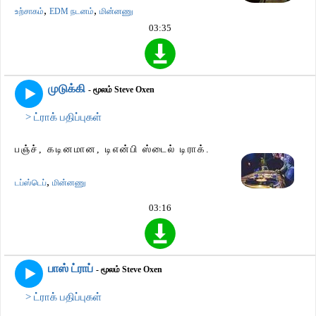
,
,
உற்சாகம்
EDM நடனம்
மின்னணு
03:35
முடுக்கி
- மூலம் Steve Oxen
> ட்ராக் பதிப்புகள்
பஞ்ச், கடினமான, டிஎன்பி ஸ்டைல் ​​டிராக்.
,
டப்ஸ்டெப்
மின்னணு
03:16
பாஸ் ட்ராப்
- மூலம் Steve Oxen
> ட்ராக் பதிப்புகள்