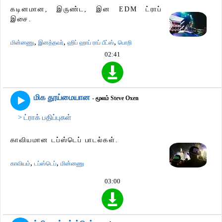
கடினமான, இருண்ட, இன EDM ட்ராப்
இசை.
,
,
,
மின்னணு
இனத்தவர்
ஹிப் ஹாப் ராப் பீட்ஸ்
பொறி
02:41
மிக தூய்மையான
- மூலம் Steve Oxen
> ட்ராக் பதிப்புகள்
காவியமான டப்ஸ்டெப் பாடல்கள்.
,
,
காவியம்
டப்ஸ்டெப்
மின்னணு
03:00