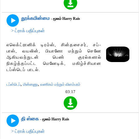
தூக்கமின்மை
- மூலம் Harry Rais
> ட்ராக் பதிப்புகள்
எலெக்ட்ரானிக் டிரம்ஸ், சின்தசைசர், சப்-
பாஸ், வயலின், பியானோ மற்றும் செலோ
ஆகியவற்றுடன் பெண் குரல்களால்
நிகழ்த்தப்பட்ட மெலோடிக், மகிழ்ச்சியான
டப்ஸ்டெப் பாடல்.
,
,
டப்ஸ்டெப்
மின்னணு
வணிகம் மற்றும் விளம்பரம்
03:17
தி ஸ்கை
- மூலம் Harry Rais
> ட்ராக் பதிப்புகள்