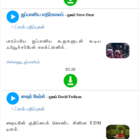
ஜப்பானிய எதிர்காலம்
- மூலம் Steve Oxen
> ட்ராக் பதிப்புகள்
பாரம்பரிய ஜப்பானிய கூறுகளுடன் கூடிய
ஃபியூச்சர்பேஸ் எலக்ட்ரானிக்.
,
மின்னணு
ஜப்பானியர்
03:20
ஷைர் கேர்ள்
- மூலம் David Fesliyan
> ட்ராக் பதிப்புகள்
ஷையரின் குறிப்பைக் கொண்ட சினிமா EDM
டிராக்.