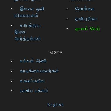
இலவச ஒலி
கொள்கை
விளைவுகள்
தனியுரிமை
சமீபத்திய
தானம் செய்
இசை
சேர்த்தல்கள்
மற்றவை
எங்கள் அணி
வாடிக்கையாளர்கள்
வலைப்பதிவு
ரகசிய பக்கம்
English