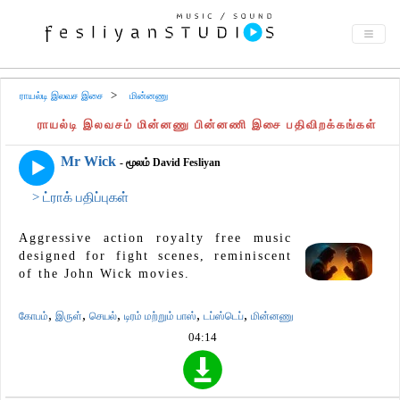
ராயல்டி இலவச இசை
மின்னணு
ராயல்டி இலவசம் மின்னணு பின்னணி இசை பதிவிறக்கங்கள்
Mr Wick
- மூலம் David Fesliyan
> ட்ராக் பதிப்புகள்
Aggressive action royalty free music
designed for fight scenes, reminiscent
of the John Wick movies.
,
,
,
,
,
கோபம்
இருள்
செயல்
டிரம் மற்றும் பாஸ்
டப்ஸ்டெப்
மின்னணு
04:14