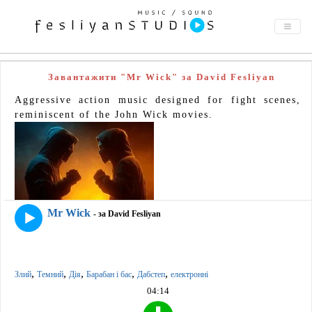
Завантажити "Mr Wick" за David Fesliyan
Aggressive action music designed for fight scenes,
reminiscent of the John Wick movies.
Mr Wick
- за David Fesliyan
,
,
,
,
,
Злий
Темний
Дія
Барабан і бас
Дабстеп
електронні
04:14