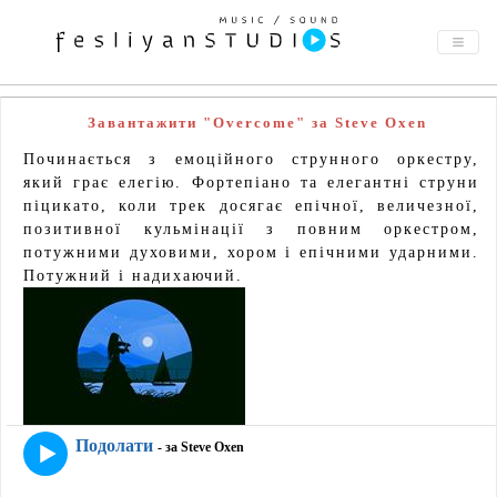
Завантажити "Overcome" за Steve Oxen
Починається з емоційного струнного оркестру,
який грає елегію. Фортепіано та елегантні струни
піцикато, коли трек досягає епічної, величезної,
позитивної кульмінації з повним оркестром,
потужними духовими, хором і епічними ударними.
Потужний і надихаючий.
Подолати
- за Steve Oxen