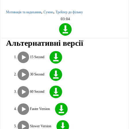
,
,
Мотивація та надихання
Сумно
Трейлер до фільму
03:04
Альтернативні версії
15 Second
30 Second
60 Second
Faster Version
Slower Version