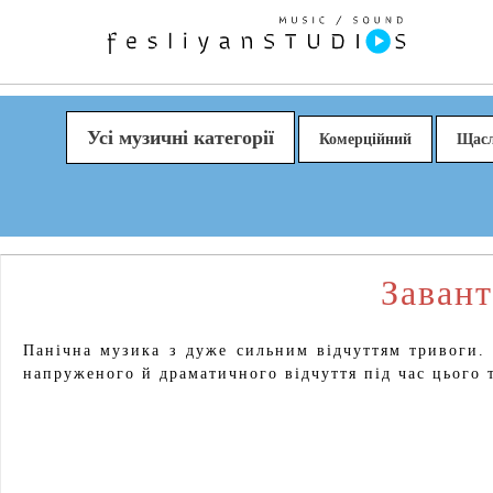
Усі музичні категорії
Комерційний
Щас
Завант
Панічна музика з дуже сильним відчуттям тривоги.
напруженого й драматичного відчуття під час цього 