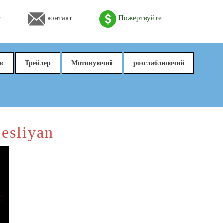
Q
контакт
Пожертвуйте
ос
Трейлер
Мотивуючий
розслаблюючий
esliyan