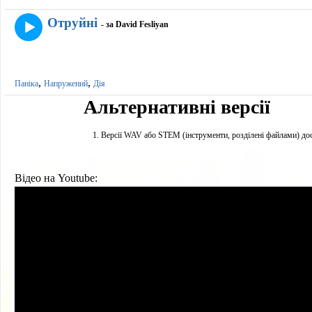
Отруйні
- за David Fesliyan
,
,
Паніка
Напружений
Дія
Альтернативні версії
Версії WAV або STEM (інструменти, розділені файлами) дос
Відео на Youtube: