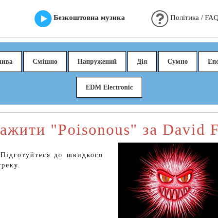
Безкоштовна музика
Політика / FA
лива
Смішно
Напружений
Дія
Сумно
Еп
EDM Electronic
ажити "Poisonous" за David F
 Підготуйтеся до швидкого
треку.