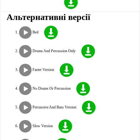
Альтернативні версії
Bed
Drums And Percussion Only
Faster Version
No Drums Or Percussion
Percussive And Bass Version
Slow Version