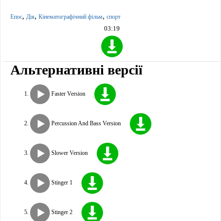
,
,
,
Епос
Дія
Кінематографічний фільм
спорт
03:19
Альтернативні версії
Faster Version
Percussion And Bass Version
Slower Version
Stinger 1
Stinger 2