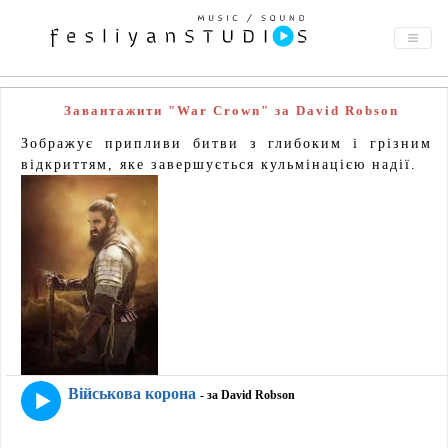
Завантажити "War Crown" за David Robson
Зображує припливи битви з глибоким і грізним
відкриттям, яке завершується кульмінацією надії.
Військова корона
- за David Robson