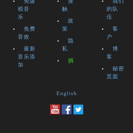
免版
接
我们
税音
触
的队
乐
伍
政
免费
策
客
音效
户
隐
最新
私
博
音乐添
客
捐
加
秘密
页面
English