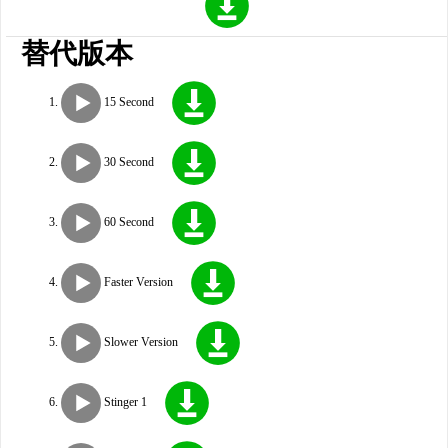
替代版本
15 Second
30 Second
60 Second
Faster Version
Slower Version
Stinger 1