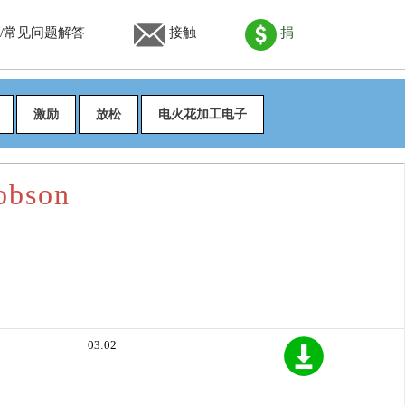
/常见问题解答
接触
捐
激励
放松
电火花加工电子
obson
03:02