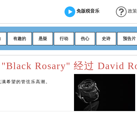
免版税音乐
政策
的
有趣的
悬疑
行动
伤心
史诗
预告片
Black Rosary" 经过 David R
充满希望的管弦乐高潮。