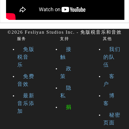
©2026 Fesliyan Studios Inc. - 免版税音乐和音效
服务
支持
其他
免版
接
我们
税音
触
的队
乐
伍
政
免费
策
客
音效
户
隐
最新
私
博
音乐添
客
捐
加
秘密
页面