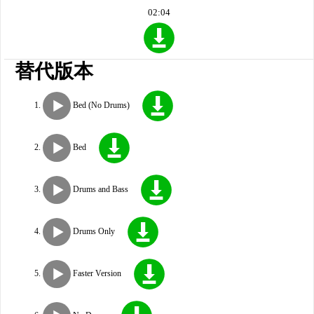
02:04
替代版本
Bed (No Drums)
Bed
Drums and Bass
Drums Only
Faster Version