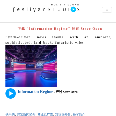
下载 "Information Regime" 经过 Steve Oxen
Synth-driven news theme with an ambient,
sophisticated, laid-back, futuristic vibe.
Information Regime
- 经过 Steve Oxen
,
,
,
,
快乐的
突发新闻简介
商业及广告
对话画外音
播客简介