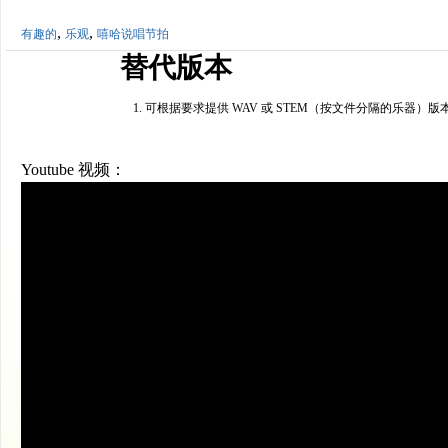
,
,
有趣的
乐观
嘻哈说唱节拍
替代版本
可根据要求提供 WAV 或 STEM（按文件分隔的乐器）版
Youtube 视频：