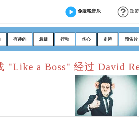
免版税音乐
政策
的
有趣的
悬疑
行动
伤心
史诗
预告片
 "Like a Boss" 经过 David R