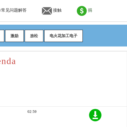
/常见问题解答
接触
捐
激励
放松
电火花加工电子
enda
02:59