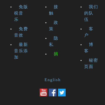
免版
接
我们
税音
触
的队
乐
伍
政
免费
策
客
音效
户
隐
最新
私
博
音乐添
客
捐
加
秘密
页面
English