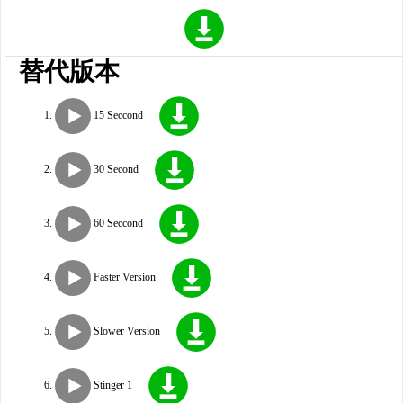
替代版本
15 Seccond
30 Second
60 Seccond
Faster Version
Slower Version
Stinger 1