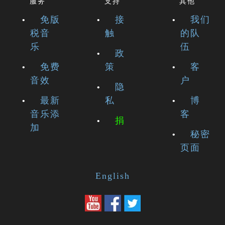
服务
支持
其他
免版
接
我们
税音
触
的队
乐
伍
政
免费
策
客
音效
户
隐
最新
私
博
音乐添
客
捐
加
秘密
页面
English