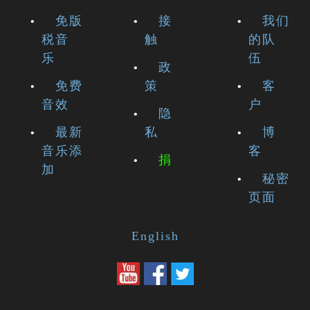
免版
接
我们
税音
触
的队
乐
伍
政
免费
策
客
音效
户
隐
最新
私
博
音乐添
客
捐
加
秘密
页面
English