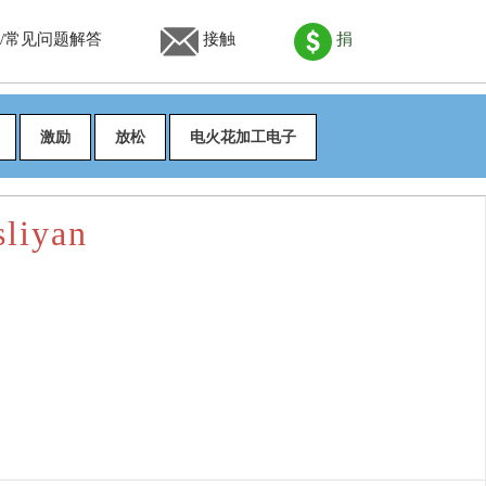
/常见问题解答
接触
捐
激励
放松
电火花加工电子
liyan