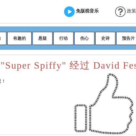
免版税音乐
政策
的
有趣的
悬疑
行动
伤心
史诗
预告片
Super Spiffy" 经过 David Fes
吧！