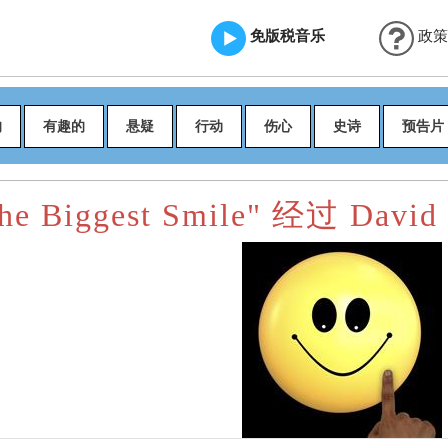
免版税音乐
政策
的
有趣的
悬疑
行动
伤心
史诗
预告片
e Biggest Smile" 经过 David 