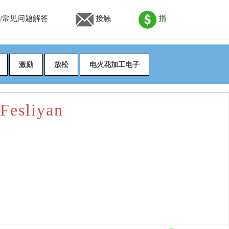
/常见问题解答
接触
捐
激励
放松
电火花加工电子
Fesliyan