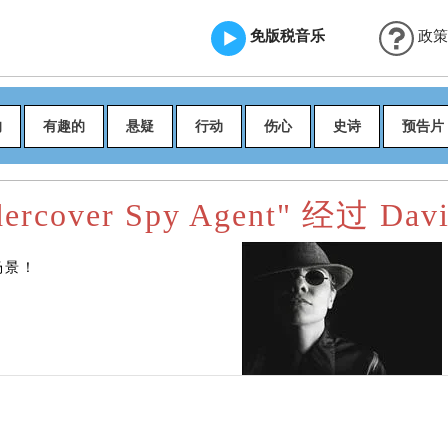
免版税音乐
政策
的
有趣的
悬疑
行动
伤心
史诗
预告片
rcover Spy Agent" 经过 David
场景！