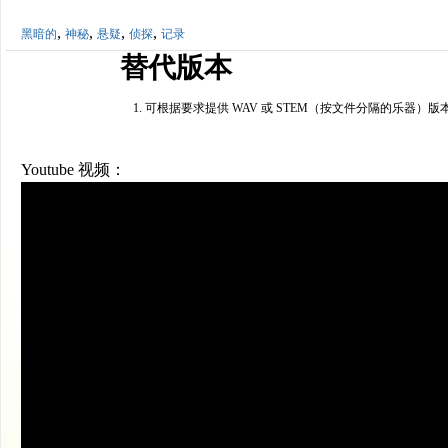
,
,
,
,
黑暗的
神秘
悬疑
侦探
记录
替代版本
可根据要求提供 WAV 或 STEM（按文件分隔的乐器）版
Youtube 视频：