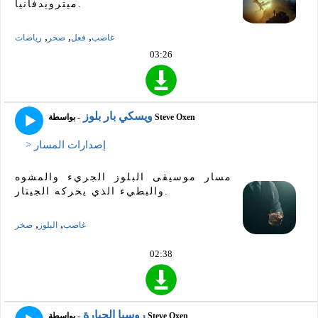
ميترويدفانيا.
,
,
,
غاضب
فعل
صخر
رياضات
03:26
ويسكي بار بلوز
- بواسطة Steve Oxen
> إصدارات المسار
مسار موسيقى البلوز الجريء والمشوه
والبطيء الذي يحركه الجيتار.
,
,
غاضب
البلوز
صخر
02:38
روسيا الجبارة
- بواسطة Steve Oxen