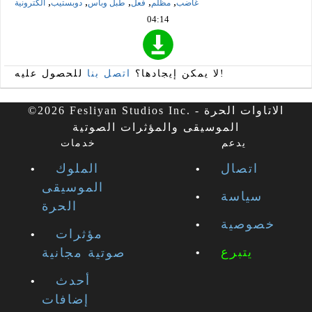
,
,
,
,
,
غاضب
مظلم
فعل
طبل وباس
دوبستيب
الكترونية
04:14
للحصول عليه!
لا يمكن إيجادها؟
اتصل بنا
©2026 Fesliyan Studios Inc. - الاتاوات الحرة
الموسيقى والمؤثرات الصوتية
يدعم
خدمات
اتصال
الملوك
الموسيقى
سياسة
الحرة
خصوصية
مؤثرات
يتبرع
صوتية مجانية
أحدث
إضافات