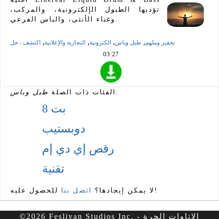
تؤديها الطبول الإلكترونية، والمركب،
وغناء الأنثى، والباس الفرعي.
,
,
,
,
تحفيز وملهم
طبل وباس
الكترونية
التجارية والإعلانية
اكتشف - حل
03:27
:
الفئات ذات الصلة
طبل وباس
8 بت
دوبستيب
رقص إي دي إم
تقنية
للحصول عليه!
لا يمكن إيجادها؟
اتصل بنا
©2026 Fesliyan Studios Inc. - الاتاوات الحرة