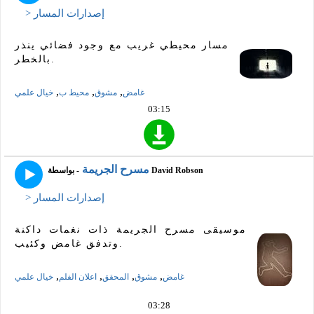
> إصدارات المسار
مسار محيطي غريب مع وجود فضائي ينذر
بالخطر.
,
,
,
غامض
مشوق
محيط ب
خيال علمي
03:15
مسرح الجريمة
- بواسطة David Robson
> إصدارات المسار
موسيقى مسرح الجريمة ذات نغمات داكنة
وتدفق غامض وكئيب.
,
,
,
,
غامض
مشوق
المحقق
اعلان الفلم
خيال علمي
03:28