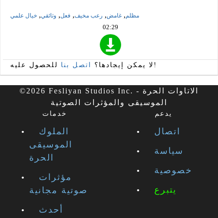
,
,
,
,
,
مظلم
غامض
رعب مخيف
فعل
وثائقي
خيال علمي
02:29
للحصول عليه!
لا يمكن إيجادها؟
اتصل بنا
©2026 Fesliyan Studios Inc. - الاتاوات الحرة
الموسيقى والمؤثرات الصوتية
يدعم
خدمات
اتصال
الملوك
الموسيقى
سياسة
الحرة
خصوصية
مؤثرات
يتبرع
صوتية مجانية
أحدث