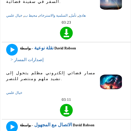
السفر في سفينة فضائية.
,
,
,
,
هادئ
تأمل
السلمية والاسترخاء
محيط ب
خيال علمي
03:23
نقلة نوعية
- بواسطة David Robson
> إصدارات المسار
مسار فضائي إلكتروني مظلم يتحول إلى
نشيد ملهم ومنتصر للنصر.
خيال علمي
03:11
الاتصال مع المجهول
- بواسطة David Robson