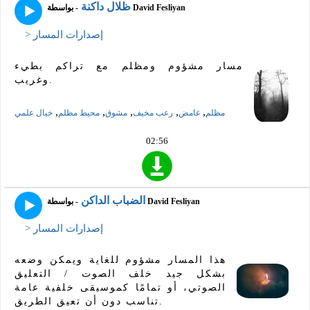
ظلال داكنة
- بواسطة David Fesliyan
> إصدارات المسار
مسار مشؤوم ومظلم مع تراكم بطيء
وغريب.
,
,
,
,
,
مظلم
غامض
رعب مخيف
مشوق
محيط مظلم
خيال علمي
02:56
الضباب الداكن
- بواسطة David Fesliyan
> إصدارات المسار
هذا المسار مشؤوم للغاية ويمكن وضعه
بشكل جيد خلف الصوت / التعليق
الصوتي، أو تمامًا كموسيقى خلفية عامة
تناسب دون أن تعيق الطريق.