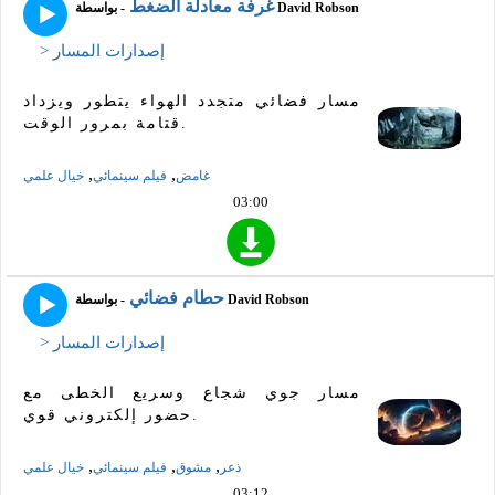
غرفة معادلة الضغط
- بواسطة David Robson
> إصدارات المسار
مسار فضائي متجدد الهواء يتطور ويزداد
قتامة بمرور الوقت.
,
,
غامض
فيلم سينمائي
خيال علمي
03:00
حطام فضائي
- بواسطة David Robson
> إصدارات المسار
مسار جوي شجاع وسريع الخطى مع
حضور إلكتروني قوي.
,
,
,
ذعر
مشوق
فيلم سينمائي
خيال علمي
03:12