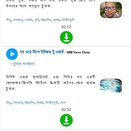
একটি সুখী, মজার ভাব এবং একটি সূক্ষ্ম ছোট টোন
উভয়ের সাথে অদ্ভুত ট্র্যাক.
,
,
,
,
,
,
ভীতু
হাস্যকর
গ্রোভি
খুশি
উচ্ছ্বসিত
জ্যাজ
বিপরীতমুখী
02:12
দ্য ওয়ে থিংস ইউজড টু ওয়ার্ক
- দ্বারা Steve Oxen
> ট্র্যাক সংস্করণ
বিশিষ্ট একক ক্লারিনেট এবং গিটার সহ একটি
ক্লেজমার/জিপসি স্টাইলে উত্সাহী মাইনর-মোড জ্যাজ
ট্র্যাক.
,
,
,
,
,
ভীতু
হাস্যকর
উচ্ছ্বসিত
জ্যাজ
বিপরীতমুখী
মেমে
02:52