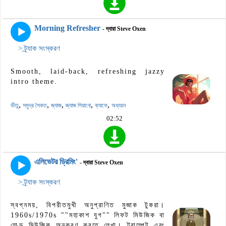
Morning Refresher
- দ্বারা Steve Oxen
> ট্র্যাক সংস্করণ
Smooth, laid-back, refreshing jazzy
intro theme.
,
,
,
,
,
ভীতু
সমুদ্র সৈকত
জ্যাজ
জ্যাজ পিয়ানো
ক্যাফে
অধ্যয়ন
02:52
এলিভেটর ড্রিমিং'
- দ্বারা Steve Oxen
> ট্র্যাক সংস্করণ
স্বপ্নময়, বিপরীতমুখী অনুপ্রাণিত মুজাক টুকরা।
1960s/1970s ""মহাকাশ যুগ"" লিফট মিউজিক বা
হোল্ড মিউজিক অনুকরণ করতে লেখা। ট্রাম্পেট এবং