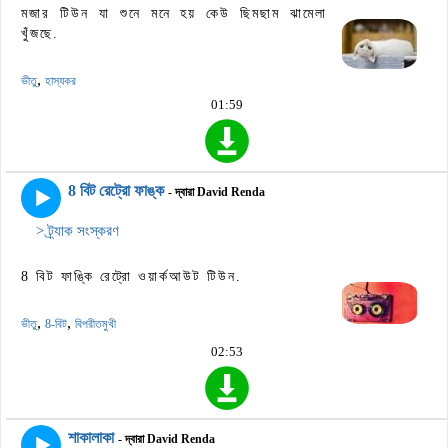
মজার টিউন যা শুনে মনে হয় কেউ ছিমছাম ঝামেলা
খুঁজছে.
,
ভীতু
হাস্যকর
01:59
8 বিট রেট্রো ফাঙ্ক
- দ্বারা David Renda
> ট্র্যাক সংস্করণ
8 বিট ফাঙ্কি রেট্রো ওয়ার্কআউট টিউন.
,
,
ভীতু
8-বিট
বিপরীতমুখী
02:53
শাকালাকা
- দ্বারা David Renda