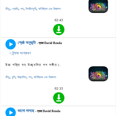
,
,
,
,
ভীতু
গ্রোভি
পপ
বিপরীতমুখী
বাণিজ্যিক এবং বিজ্ঞাপন
02:43
শ্রেষ্ঠ অনুভূতি
- দ্বারা David Renda
> ট্র্যাক সংস্করণ
উচ্চ শক্তি সহ উচ্ছ্বসিত পপ সঙ্গীত।.
,
,
,
,
ভীতু
খুশি
উচ্ছ্বসিত
পপ
বাণিজ্যিক এবং বিজ্ঞাপন
02:33
ভালো লাগছে
- দ্বারা David Renda