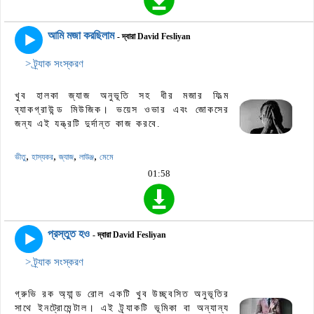
আমি মজা করছিলাম
- দ্বারা David Fesliyan
> ট্র্যাক সংস্করণ
খুব হালকা জ্যাজ অনুভূতি সহ ধীর মজার ফিল্ম
ব্যাকগ্রাউন্ড মিউজিক। ভয়েস ওভার এবং জোকসের
জন্য এই যন্ত্রটি দুর্দান্ত কাজ করবে.
,
,
,
,
ভীতু
হাস্যকর
জ্যাজ
লাউঞ্জ
মেমে
01:58
প্রস্তুত হও
- দ্বারা David Fesliyan
> ট্র্যাক সংস্করণ
গ্রুভি রক অ্যান্ড রোল একটি খুব উচ্ছ্বসিত অনুভূতির
সাথে ইনট্রোমেন্টাল। এই ট্র্যাকটি ভূমিকা বা অন্যান্য