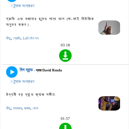
> ট্র্যাক সংস্করণ
গ্রুভি এবং মজাদার ছন্দের সাথে ভাল লো-ফাই মিউজিক
অনুভব করুন।.
,
,
ভীতু
গ্রোভি
LoFi হিপ হপ
03:18
বিগ ব্যান্ড
- দ্বারা David Renda
> ট্র্যাক সংস্করণ
উদ্যমী বড় ব্যান্ড জ্যাজ সঙ্গীত.
,
,
,
ভীতু
হাস্যকর
জ্যাজ
মেমে
01:57