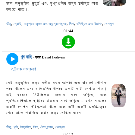
ভাল অনুভূতির মুহূর্ত এবং দৃশ্যগুলির জন্য দুর্দান্ত কাজ
করতে পারে।.
,
,
,
,
,
ভীতু
গ্রোভি
অনুপ্রেরণামূলক এবং অনুপ্রেরণামূলক
শিলা
বাণিজ্যিক এবং বিজ্ঞাপন
খেলাধুলা
01:44
খুব মাছি
- দ্বারা David Fesliyan
> ট্র্যাক সংস্করণ
সেই অনুভূতির জন্য সঙ্গীত যখন আপনি এত ধারালো পোশাক
পরে থাকেন এবং বাকিগুলির উপরে একটি কাটা দেখতে পান।
এই ধরনের মিউজিকও জেতার সাথে জড়িত, এবং
প্রতিযোগিতাকে ছাড়িয়ে যাওয়ার সাথে জড়িত - যখন নায়কের
একটি গোপন পরিকল্পনা থাকে এবং এটি একটি চলচ্চিত্রের
শেষে তাকে পরাজিত করার জন্য বেরিয়ে আসে.
,
,
,
,
,
ভীতু
খুশি
উচ্ছ্বসিত
শিলা
টেম্প ট্র্যাক
খেলাধুলা
02:12