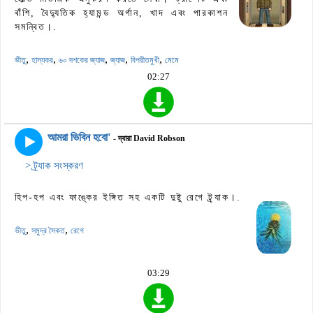
বাঁশি, বৈদ্যুতিক হ্যামন্ড অর্গান, খাদ এবং পারকাশন
সমন্বিত।.
,
,
,
,
,
ভীতু
হাস্যকর
৬০ দশকের জ্যাজ
জ্যাজ
বিপরীতমুখী
মেমে
02:27
আমরা ভিবিন হবো'
- দ্বারা David Robson
> ট্র্যাক সংস্করণ
হিপ-হপ এবং ফাঙ্কের ইঙ্গিত সহ একটি দুষ্টু রেগে ট্র্যাক।.
,
,
ভীতু
সমুদ্র সৈকত
রেগে
03:29