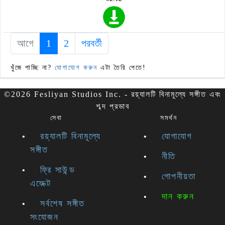
আগে
1
(current)
2
পরবর্তী
খুঁজে পাচ্ছি না?
যোগাযোগ করুন
এটা তৈরি পেতে!
©2026 Fesliyan Studios Inc. - রয়্যালটি বিনামূল্যে সঙ্গীত এবং
শব্দ প্রভাব
সেবা
সমর্থন
রয়্যালটি বিনামূল্যে
যোগাযোগ
সঙ্গীত
নীতি
ফ্রি সাউন্ড
গোপনীয়তা
এফেক্ট
দান করুন
সর্বশেষ সঙ্গীত
সংযোজন