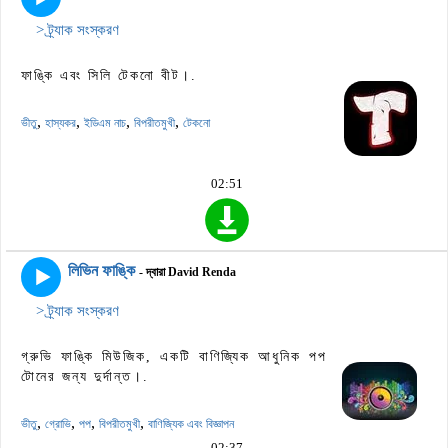
> ট্র্যাক সংস্করণ
ফাঙ্কি এবং সিলি টেকনো বীট।.
,
,
,
,
ভীতু
হাস্যকর
ইডিএম নাচ
বিপরীতমুখী
টেকনো
02:51
লিভিন ফাঙ্কি
- দ্বারা David Renda
> ট্র্যাক সংস্করণ
গ্রুভি ফাঙ্কি মিউজিক, একটি বাণিজ্যিক আধুনিক পপ
টোনের জন্য দুর্দান্ত।.
,
,
,
,
ভীতু
গ্রোভি
পপ
বিপরীতমুখী
বাণিজ্যিক এবং বিজ্ঞাপন
02:37