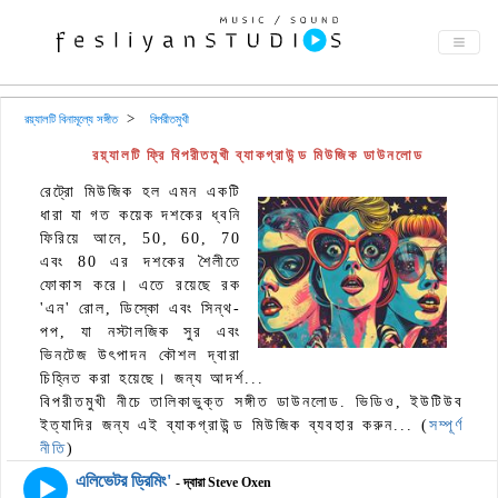
রয়্যালটি বিনামূল্যে সঙ্গীত
বিপরীতমুখী
রয়্যালটি ফ্রি বিপরীতমুখী ব্যাকগ্রাউন্ড মিউজিক ডাউনলোড
রেট্রো মিউজিক হল এমন একটি
ধারা যা গত কয়েক দশকের ধ্বনি
ফিরিয়ে আনে, 50, 60, 70
এবং 80 এর দশকের শৈলীতে
ফোকাস করে। এতে রয়েছে রক
'এন' রোল, ডিস্কো এবং সিন্থ-
পপ, যা নস্টালজিক সুর এবং
ভিনটেজ উৎপাদন কৌশল দ্বারা
চিহ্নিত করা হয়েছে। জন্য আদর্শ...
বিপরীতমুখী নীচে তালিকাভুক্ত সঙ্গীত ডাউনলোড. ভিডিও, ইউটিউব
ইত্যাদির জন্য এই ব্যাকগ্রাউন্ড মিউজিক ব্যবহার করুন... (
সম্পূর্ণ
নীতি
)
এলিভেটর ড্রিমিং'
- দ্বারা Steve Oxen