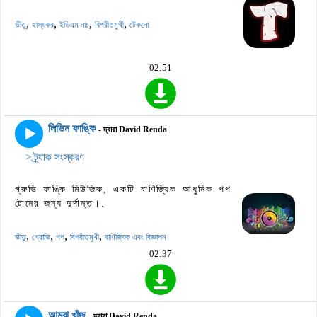
,
,
,
,
ভীতু
হাস্যকর
ইডিএম নাচ
বিপরীতমুখী
টেকনো
02:51
লিভিন ফাঙ্কি
- দ্বারা David Renda
> ট্র্যাক সংস্করণ
গ্রুভি ফাঙ্কি মিউজিক, একটি বাণিজ্যিক আধুনিক পপ
টোনের জন্য দুর্দান্ত।.
,
,
,
,
ভীতু
গ্রোভি
পপ
বিপরীতমুখী
বাণিজ্যিক এবং বিজ্ঞাপন
02:37
আমরা খাঁজ
- দ্বারা David Renda