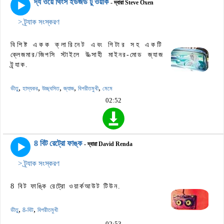
দ্য ওয়ে থিংস ইউজড টু ওয়ার্ক
- দ্বারা Steve Oxen
> ট্র্যাক সংস্করণ
বিশিষ্ট একক ক্লারিনেট এবং গিটার সহ একটি
ক্লেজমার/জিপসি স্টাইলে উত্সাহী মাইনর-মোড জ্যাজ
ট্র্যাক.
,
,
,
,
,
ভীতু
হাস্যকর
উচ্ছ্বসিত
জ্যাজ
বিপরীতমুখী
মেমে
02:52
8 বিট রেট্রো ফাঙ্ক
- দ্বারা David Renda
> ট্র্যাক সংস্করণ
8 বিট ফাঙ্কি রেট্রো ওয়ার্কআউট টিউন.
,
,
ভীতু
8-বিট
বিপরীতমুখী