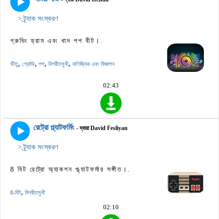
> ট্র্যাক সংস্করণ
গ্রুভিং ড্রাম এবং খাদ পপ বীট।.
,
,
,
,
ভীতু
গ্রোভি
পপ
বিপরীতমুখী
বাণিজ্যিক এবং বিজ্ঞাপন
02:43
রেট্রো প্ল্যাটফর্মিং
- দ্বারা David Fesliyan
> ট্র্যাক সংস্করণ
8 বিট রেট্রো অ্যাকশন প্ল্যাটফর্মার সঙ্গীত।.
,
8-বিট
বিপরীতমুখী
02:10