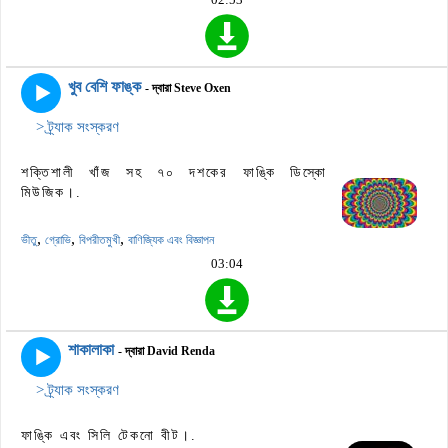
02:53
খুব বেশি ফাঙ্ক
- দ্বারা Steve Oxen
> ট্র্যাক সংস্করণ
শক্তিশালী খাঁজ সহ ৭০ দশকের ফাঙ্কি ডিস্কো
মিউজিক।.
,
,
,
ভীতু
গ্রোভি
বিপরীতমুখী
বাণিজ্যিক এবং বিজ্ঞাপন
03:04
শাকালাকা
- দ্বারা David Renda
> ট্র্যাক সংস্করণ
ফাঙ্কি এবং সিলি টেকনো বীট।.