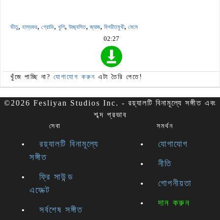
,
,
,
,
,
,
,
ভীতু
হাস্যকর
গ্রোভি
খুশি
উচ্ছ্বসিত
জ্যাজ
বিপরীতমুখী
মেমে
02:27
খুঁজে পাচ্ছি না?
যোগাযোগ করুন
এটা তৈরি পেতে!
©2026 Fesliyan Studios Inc. - রয়্যালটি বিনামূল্যে সঙ্গীত এবং
শব্দ প্রভাব
সেবা
সমর্থন
রয়্যালটি বিনামূল্যে
যোগাযোগ
সঙ্গীত
নীতি
ফ্রি সাউন্ড
গোপনীয়তা
এফেক্ট
দান করুন
সর্বশেষ সঙ্গীত