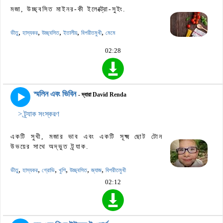
মজা, উচ্ছ্বসিত মাইনর-কী ইলেক্ট্রো-সুইং.
,
,
,
,
,
ভীতু
হাস্যকর
উচ্ছ্বসিত
ইতালীয়
বিপরীতমুখী
মেমে
02:28
স্মলিন এবং ভিবিন
- দ্বারা David Renda
> ট্র্যাক সংস্করণ
একটি সুখী, মজার ভাব এবং একটি সূক্ষ্ম ছোট টোন
উভয়ের সাথে অদ্ভুত ট্র্যাক.
,
,
,
,
,
,
ভীতু
হাস্যকর
গ্রোভি
খুশি
উচ্ছ্বসিত
জ্যাজ
বিপরীতমুখী
02:12