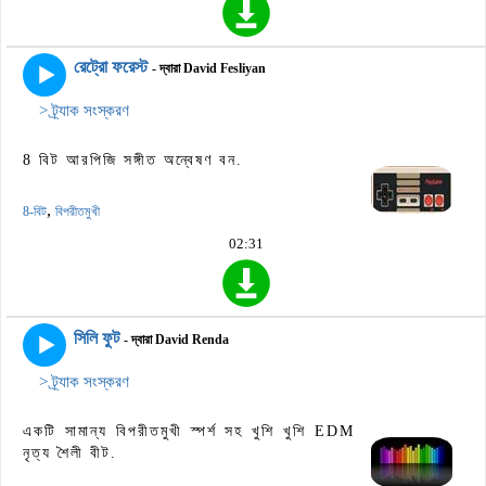
রেট্রো ফরেস্ট
- দ্বারা David Fesliyan
> ট্র্যাক সংস্করণ
8 বিট আরপিজি সঙ্গীত অন্বেষণ বন.
,
8-বিট
বিপরীতমুখী
02:31
সিলি ফুট
- দ্বারা David Renda
> ট্র্যাক সংস্করণ
একটি সামান্য বিপরীতমুখী স্পর্শ সহ খুশি খুশি EDM
নৃত্য শৈলী বীট.