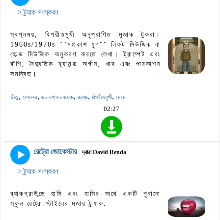
> ট্র্যাক সংস্করণ
স্বপ্নময়, বিপরীতমুখী অনুপ্রাণিত মুজাক টুকরা।
1960s/1970s ""মহাকাশ যুগ"" লিফট মিউজিক বা
হোল্ড মিউজিক অনুকরণ করতে লেখা। ট্রাম্পেট এবং
বাঁশি, বৈদ্যুতিক হ্যামন্ড অর্গান, খাদ এবং পারকাশন
সমন্বিত।.
,
,
,
,
,
ভীতু
হাস্যকর
৬০ দশকের জ্যাজ
জ্যাজ
বিপরীতমুখী
মেমে
02:27
রেট্রো জোকেস্টার
- দ্বারা David Renda
> ট্র্যাক সংস্করণ
ব্যাকগ্রাউন্ডে হাসি এবং হাসির সাথে একটি পুরানো
স্কুল রেট্রো-স্টাইলের মজার ট্র্যাক.