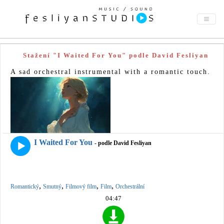
Stažení "I Waited For You" podle David Fesliyan
A sad orchestral instrumental with a romantic touch.
I Waited For You
- podle David Fesliyan
,
,
,
,
Romantický
Smutný
Filmový film
Film
Orchestrální
04:47