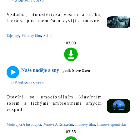
> Sledovat verze
Vzdušná, atmosférická vesmírná dráha,
která se postupem času vyvíjí a tmavne.
,
,
Tajemný
Filmový film
Sci-fi
03:00
Naše naděje a sny
- podle Steve Oxen
> Sledovat verze
Otevírá se emocionálním klavírním
sólem s tichými ambientními smyčci
vespod.
,
,
,
Motivující A Inspirující
Mírové A Relaxační
Filmový film
Filmová upoutávka
03:55