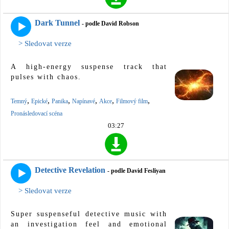
Dark Tunnel
- podle David Robson
> Sledovat verze
A high-energy suspense track that
pulses with chaos.
,
,
,
,
,
,
Temný
Epické
Panika
Napínavé
Akce
Filmový film
Pronásledovací scéna
03:27
Detective Revelation
- podle David Fesliyan
> Sledovat verze
Super suspenseful detective music with
an investigation feel and emotional