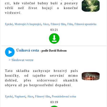
cti, kde válečné bubny buší a postavy
větší než život bojují o konečné
vítězství.
,
,
,
,
,
Epické
Motivující A Inspirující
Akce
Filmový film
Film
Filmová upoutávka
03:21
Úniková cesta
- podle David Robson
> Sledovat verze
Tato skladba zachycuje hrozivý puls
honičky, od tajného setrvání mimo
dohled, přes srdcervoucí okamžik
objevu až po bezprostřední dopadení.
,
,
,
,
Epické
Napínavé
Akce
Filmový film
Pronásledovací scéna
03:19