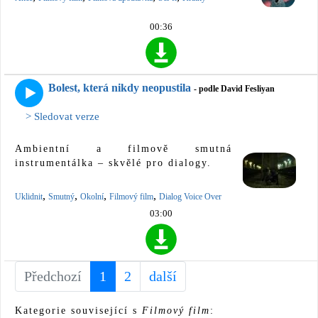
00:36
Bolest, která nikdy neopustila
- podle David Fesliyan
> Sledovat verze
Ambientní a filmově smutná
instrumentálka – skvělé pro dialogy.
,
,
,
,
Uklidnit
Smutný
Okolní
Filmový film
Dialog Voice Over
03:00
Předchozí
1
(current)
2
další
Kategorie související s
Filmový film
: