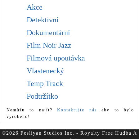
Akce
Detektivní
Dokumentární
Film Noir Jazz
Filmová upoutávka
Vlastenecký
Temp Track
Podtržítko
Nemůžu to najít?
Kontaktujte nás
aby to bylo
vyrobeno!
©2026 Fesliyan Studios Inc. - Royalty Free Hudba A