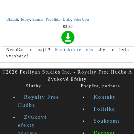
,
,
,
,
Uklidnit
Temný
Smutný
Podtržítko
Dialog Voice Over
03:30
Nemůžu to najít?
Kontaktujte nás
aby to bylo
vyrobeno!
©2026 Fesliyan Studios Inc. - Royalty Free Hudba A
Zvukové Efekty
Služby
Podpěra, podpora
Royalty Free
Kontakt
Hudba
Politika
Zvukové
Soukromí
efekty
Darovat
zdarma