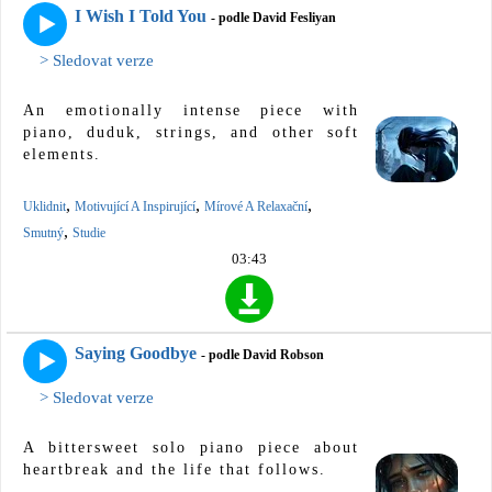
I Wish I Told You
- podle David Fesliyan
> Sledovat verze
An emotionally intense piece with
piano, duduk, strings, and other soft
elements.
,
,
,
Uklidnit
Motivující A Inspirující
Mírové A Relaxační
,
Smutný
Studie
03:43
Saying Goodbye
- podle David Robson
> Sledovat verze
A bittersweet solo piano piece about
heartbreak and the life that follows.