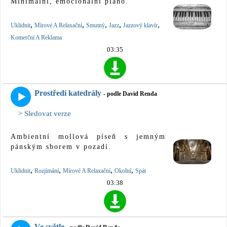
Minimální, emocionální piano.
,
,
,
,
,
Uklidnit
Mírové A Relaxační
Smutný
Jazz
Jazzový klavír
Komerční A Reklama
03:35
Prostředí katedrály
- podle David Renda
> Sledovat verze
Ambientní mollová píseň s jemným
pánským sborem v pozadí.
,
,
,
,
Uklidnit
Rozjímání
Mírové A Relaxační
Okolní
Spát
03:38
Ve světle