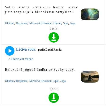
Velmi klidná meditační hudba, která
jistě inspiruje k hlubokému zamyšlení.
,
,
,
,
,
Uklidnit
Rozjímání
Mírové A Relaxační
Okolní
Spát
Jóga
04:18
Léčivá voda
- podle David Renda
> Sledovat verze
Relaxační jógová hudba se zvuky vody.
,
,
,
,
Uklidnit
Rozjímání
Mírové A Relaxační
Spát
Jóga
03:13