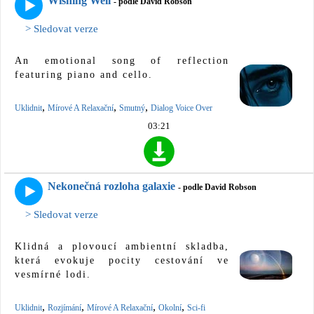
Wishing Well
- podle David Robson
> Sledovat verze
An emotional song of reflection
featuring piano and cello.
,
,
,
Uklidnit
Mírové A Relaxační
Smutný
Dialog Voice Over
03:21
Nekonečná rozloha galaxie
- podle David Robson
> Sledovat verze
Klidná a plovoucí ambientní skladba,
která evokuje pocity cestování ve
vesmírné lodi.
,
,
,
,
Uklidnit
Rozjímání
Mírové A Relaxační
Okolní
Sci-fi