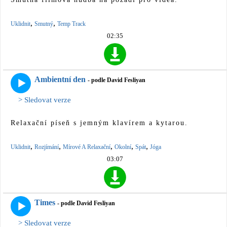
,
,
Uklidnit
Smutný
Temp Track
02:35
Ambientní den
- podle David Fesliyan
> Sledovat verze
Relaxační píseň s jemným klavírem a kytarou.
,
,
,
,
,
Uklidnit
Rozjímání
Mírové A Relaxační
Okolní
Spát
Jóga
03:07
Times
- podle David Fesliyan
> Sledovat verze