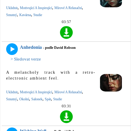
,
,
,
Uklidnit
Motivující A Inspirující
Mírové A Relaxační
,
,
Smutný
Kavárna
Studie
03:57
Anhedonia
- podle David Robson
> Sledovat verze
A melancholy track with a retro-
electronic ambient feel.
,
,
,
Uklidnit
Motivující A Inspirující
Mírové A Relaxační
,
,
,
,
Smutný
Okolní
Salonek
Spát
Studie
03:31