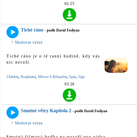
02:25
Tiché ráno
- podle David Fesliyan
> Sledovat verze
Tiché ráno je o té ranní hodině, kdy vás
nic neruší.
,
,
,
,
Uklidnit
Rozjímání
Mírové A Relaxační
Spát
Jóga
03:28
Smutné větry Kapitola 2
- podle David Fesliyan
> Sledovat verze
Smutná filmová hudba na pozadí pro videa.