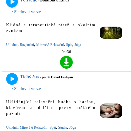
- podle David Renda
> Sledovat verze
Klidná a terapeutická píseň s okolním
zvukem.
,
,
,
,
Uklidnit
Rozjímání
Mírové A Relaxační
Spát
Jóga
04:36
Tichý čas
- podle David Fesliyan
> Sledovat verze
Uklidňující relaxační hudba s harfou,
klavírem a dalšími prvky měkkého
pozadí.
,
,
,
,
Uklidnit
Mírové A Relaxační
Spát
Studie
Jóga