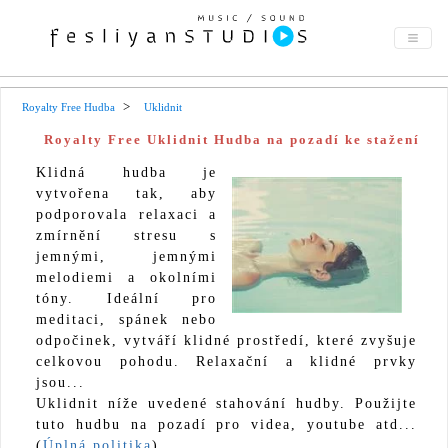
Royalty Free Hudba
Uklidnit
Royalty Free Uklidnit Hudba na pozadí ke stažení
Klidná hudba je
vytvořena tak, aby
podporovala relaxaci a
zmírnění stresu s
jemnými, jemnými
melodiemi a okolními
tóny. Ideální pro
meditaci, spánek nebo
odpočinek, vytváří klidné prostředí, které zvyšuje
celkovou pohodu. Relaxační a klidné prvky
jsou...
Uklidnit níže uvedené stahování hudby. Použijte
tuto hudbu na pozadí pro videa, youtube atd...
(
Úplná politika
)