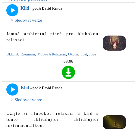
Klid
- podle David Renda
> Sledovat verze
Jemná ambientní píseň pro hlubokou
relaxaci.
,
,
,
,
,
Uklidnit
Rozjímání
Mírové A Relaxační
Okolní
Spát
Jóga
03:06
Klid
- podle David Renda
> Sledovat verze
Užijte si hlubokou relaxaci a klid s
touto uklidňující uklidňující
instrumentálkou.