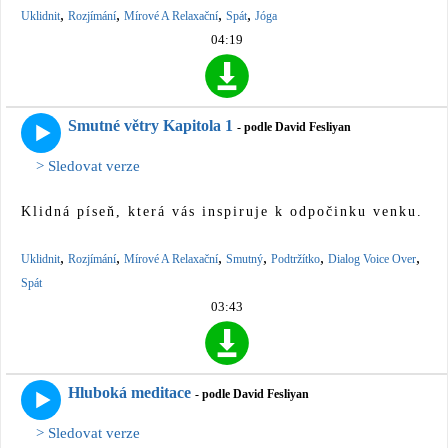
,
,
,
,
Uklidnit
Rozjímání
Mírové A Relaxační
Spát
Jóga
04:19
Smutné větry Kapitola 1
- podle David Fesliyan
> Sledovat verze
Klidná píseň, která vás inspiruje k odpočinku venku.
,
,
,
,
,
,
Uklidnit
Rozjímání
Mírové A Relaxační
Smutný
Podtržítko
Dialog Voice Over
Spát
03:43
Hluboká meditace
- podle David Fesliyan
> Sledovat verze