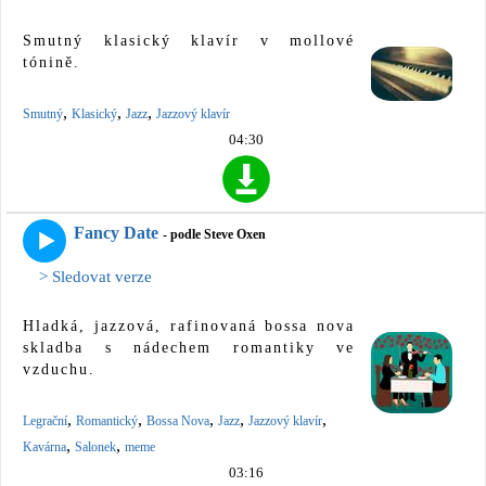
Smutný klasický klavír v mollové
tónině.
,
,
,
Smutný
Klasický
Jazz
Jazzový klavír
04:30
Fancy Date
- podle Steve Oxen
> Sledovat verze
Hladká, jazzová, rafinovaná bossa nova
skladba s nádechem romantiky ve
vzduchu.
,
,
,
,
,
Legrační
Romantický
Bossa Nova
Jazz
Jazzový klavír
,
,
Kavárna
Salonek
meme
03:16