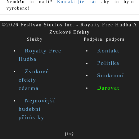
Nemůžu to najít?
Kontaktujte nás
aby to bylo
vyrobeno!
©2026 Fesliyan Studios Inc. - Royalty Free Hudba A
Zvukové Efekty
Služby
Podpěra, podpora
Royalty Free
Kontakt
Hudba
Politika
Zvukové
Soukromí
efekty
Darovat
zdarma
Nejnovější
hudební
přírůstky
jiný