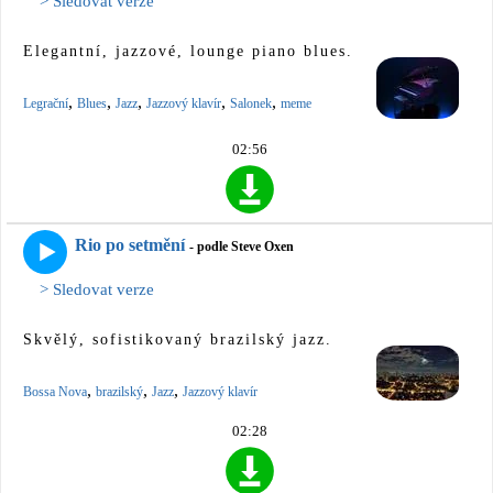
> Sledovat verze
Elegantní, jazzové, lounge piano blues.
,
,
,
,
,
Legrační
Blues
Jazz
Jazzový klavír
Salonek
meme
02:56
Rio po setmění
- podle Steve Oxen
> Sledovat verze
Skvělý, sofistikovaný brazilský jazz.
,
,
,
Bossa Nova
brazilský
Jazz
Jazzový klavír
02:28