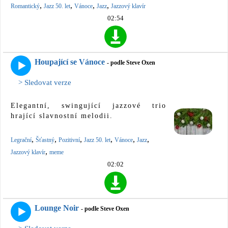
,
,
,
,
Romantický
Jazz 50. let
Vánoce
Jazz
Jazzový klavír
02:54
Houpající se Vánoce
- podle Steve Oxen
> Sledovat verze
Elegantní, swingující jazzové trio
hrající slavnostní melodii.
,
,
,
,
,
,
Legrační
Šťastný
Pozitivní
Jazz 50. let
Vánoce
Jazz
,
Jazzový klavír
meme
02:02
Lounge Noir
- podle Steve Oxen