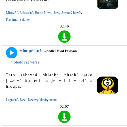
,
,
,
,
Mírové A Relaxační
Bossa Nova
Jazz
Jazzový klavír
,
Kavárna
Salonek
02:46
Hloupé kuře
- podle David Fesliyan
> Sledovat verze
Tato zábavná skladba působí jako
jazzová komedie a je velmi veselá a
hloupá.
,
,
,
Legrační
Jazz
Jazzový klavír
meme
02:07