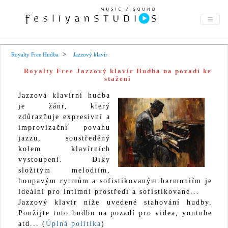
Royalty Free Hudba
Jazzový klavír
Royalty Free Jazzový klavír Hudba na pozadí ke
stažení
Jazzová klavírní hudba
je žánr, který
zdůrazňuje expresivní a
improvizační povahu
jazzu, soustředěný
kolem klavírních
vystoupení. Díky
složitým melodiím,
houpavým rytmům a sofistikovaným harmoniím je
ideální pro intimní prostředí a sofistikované...
Jazzový klavír níže uvedené stahování hudby.
Použijte tuto hudbu na pozadí pro videa, youtube
atd... (
Úplná politika
)