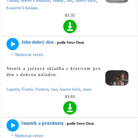
,
,
,
,
,
Uklidnit
Mírové A Relaxační
Smutný
Jazz
Jazzový klavír
Komerční A Reklama
03:35
Jeho dobrý den
- podle Steve Oxen
> Sledovat verze
Veselá a jazzová skladba s klavírem pro
den s dobrou náladou.
,
,
,
,
,
Legrační
Šťastný
Pozitivní
Jazz
Jazzový klavír
meme
03:03
Smutek a prázdnota
- podle Steve Oxen
> Sledovat verze