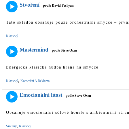
Stvoření
- podle David Fesliyan
Tato skladba obsahuje pouze orchestrální smyčce – první
Klasický
Mastermind
- podle Steve Oxen
Energická klasická hudba hraná na smyčce.
,
Klasický
Komerční A Reklama
Emocionální lítost
- podle Steve Oxen
Obsahuje emocionální sólové housle s ambientními stru
,
Smutný
Klasický