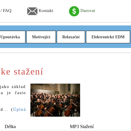
 / FAQ
Kontakt
Darovat
Upoutávka
Motivující
Relaxační
Elektronické EDM
ke stažení
jako základ
a je často
d... (
Úplná
Délka
MP3 Stažení