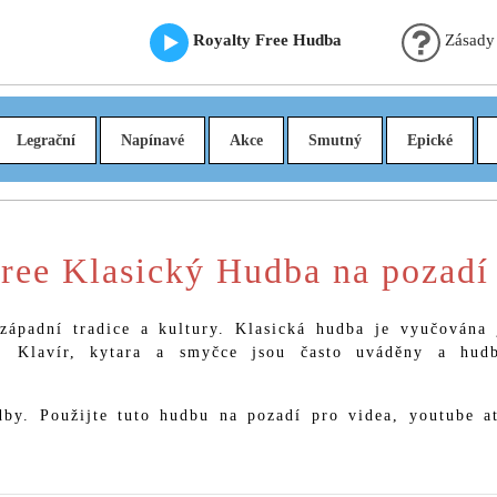
Royalty Free Hudba
Zásady
Legrační
Napínavé
Akce
Smutný
Epické
ree Klasický Hudba na pozadí 
západní tradice a kultury. Klasická hudba je vyučována 
. Klavír, kytara a smyčce jsou často uváděny a hudb
by. Použijte tuto hudbu na pozadí pro videa, youtube at