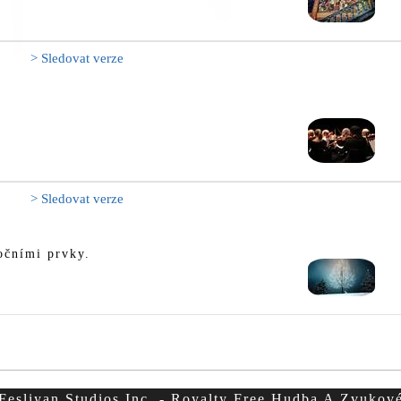
> Sledovat verze
> Sledovat verze
očními prvky.
esliyan Studios Inc. - Royalty Free Hudba A Zvukov