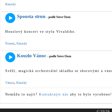
Klasický
Spousta strun
- podle Steve Oxen
Houslový koncert ve stylu Vivaldiho.
,
Šťastný
Klasický
Kouzlo Vánoc
- podle Steve Oxen
Svěží, magická orchestrální skladba se sborovými a ván
,
Vánoce
Klasický
Nemůžu to najít?
Kontaktujte nás
aby to bylo vyrobeno!
©2026 F