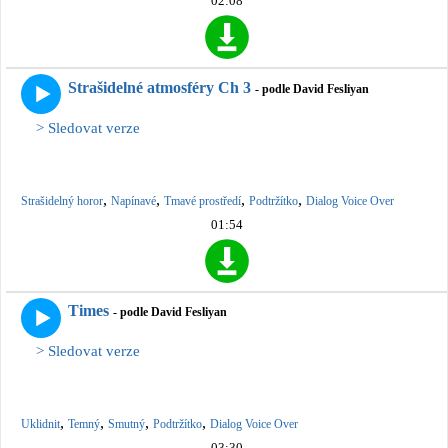
02:08
Strašidelné atmosféry Ch 3
- podle David Fesliyan
> Sledovat verze
,
,
,
,
Strašidelný horor
Napínavé
Tmavé prostředí
Podtržítko
Dialog Voice Over
01:54
Times
- podle David Fesliyan
> Sledovat verze
,
,
,
,
Uklidnit
Temný
Smutný
Podtržítko
Dialog Voice Over
03:30