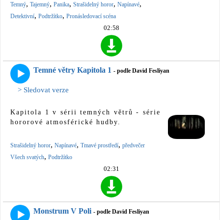
,
,
,
,
,
Temný
Tajemný
Panika
Strašidelný horor
Napínavé
,
,
Detektivní
Podtržítko
Pronásledovací scéna
02:58
Temné větry Kapitola 1
- podle David Fesliyan
> Sledovat verze
Kapitola 1 v sérii temných větrů - série
hororové atmosférické hudby.
,
,
,
Strašidelný horor
Napínavé
Tmavé prostředí
předvečer
,
Všech svatých
Podtržítko
02:31
Monstrum V Poli
- podle David Fesliyan