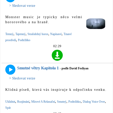
> Sledovat verze
Monster music je typicky něco velmi
hororového a na hraně.
,
,
,
,
Temný
Tajemný
Strašidelný horor
Napínavé
Tmavé
,
prostředí
Podtržítko
02:29
Smutné větry Kapitola 1
- podle David Fesliyan
> Sledovat verze
Klidná píseň, která vás inspiruje k odpočinku venku.
,
,
,
,
,
,
Uklidnit
Rozjímání
Mírové A Relaxační
Smutný
Podtržítko
Dialog Voice Over
Spát