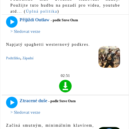
Použijte tuto hudbu na pozadí pro videa, youtube
atd... (
Úplná politika
)
Přijíždí Outlaw
- podle Steve Oxen
> Sledovat verze
Napjatý spaghetti westernový podkres.
,
Podtržítko
Západní
02:51
Ztracené duše
- podle Steve Oxen
> Sledovat verze
Začíná smutným, minimálním klavírem,