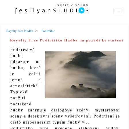
Royalty Free Hudba
Podtržítko
Royalty Free Podtržítko Hudba na pozadí ke stažení
Podkresová
hudba
odkazuje na
hudbu, která
je velmi
jemná a
atmosférická.
Typické
použití
podtržené
hudby zahrnuje dialogové scény, mysteriózní
scény a detektivní scény vyšetřování. Podtržení je
často nejběžnějším typem hudby v...
Podtržítko níže uvedené stahování hudby.