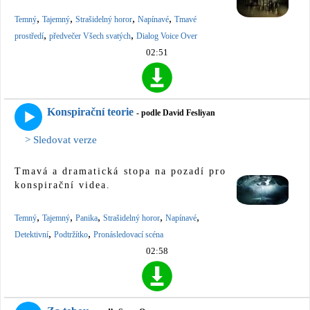
,
,
,
,
Temný
Tajemný
Strašidelný horor
Napínavé
Tmavé
,
,
prostředí
předvečer Všech svatých
Dialog Voice Over
02:51
Konspirační teorie
- podle David Fesliyan
> Sledovat verze
Tmavá a dramatická stopa na pozadí pro
konspirační videa.
,
,
,
,
,
Temný
Tajemný
Panika
Strašidelný horor
Napínavé
,
,
Detektivní
Podtržítko
Pronásledovací scéna
02:58