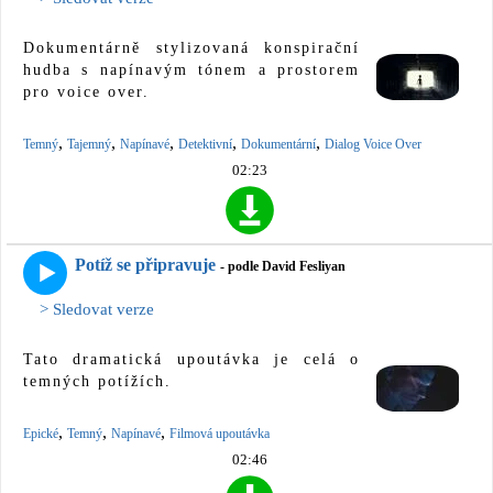
Dokumentárně stylizovaná konspirační
hudba s napínavým tónem a prostorem
pro voice over.
,
,
,
,
,
Temný
Tajemný
Napínavé
Detektivní
Dokumentární
Dialog Voice Over
02:23
Potíž se připravuje
- podle David Fesliyan
> Sledovat verze
Tato dramatická upoutávka je celá o
temných potížích.
,
,
,
Epické
Temný
Napínavé
Filmová upoutávka
02:46