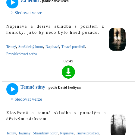
Za tebou
- podle Steve Oxen
> Sledovat verze
Napínavá a děsivá skladba s pocitem z
honičky, jako by něco bylo hned pozadu.
,
,
,
,
Temný
Strašidelný horor
Napínavé
Tmavé prostředí
Pronásledovací scéna
02:45
Temné stíny
- podle David Fesliyan
> Sledovat verze
Zlověstná a temná skladba s pomalým a
děsivým nárůstem.
,
,
,
,
,
Temný
Tajemný
Strašidelný horor
Napínavé
Tmavé prostředí