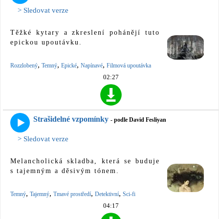
> Sledovat verze
Těžké kytary a zkreslení pohánějí tuto
epickou upoutávku.
,
,
,
,
Rozzlobený
Temný
Epické
Napínavé
Filmová upoutávka
02:27
Strašidelné vzpomínky
- podle David Fesliyan
> Sledovat verze
Melancholická skladba, která se buduje
s tajemným a děsivým tónem.
,
,
,
,
Temný
Tajemný
Tmavé prostředí
Detektivní
Sci-fi
04:17