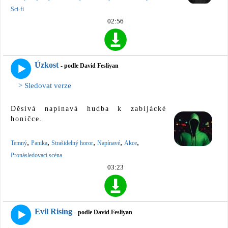
Sci-fi
02:56
Úzkost
- podle David Fesliyan
> Sledovat verze
Děsivá napínavá hudba k zabijácké
honičce.
,
,
,
,
,
Temný
Panika
Strašidelný horor
Napínavé
Akce
Pronásledovací scéna
03:23
Evil Rising
- podle David Fesliyan