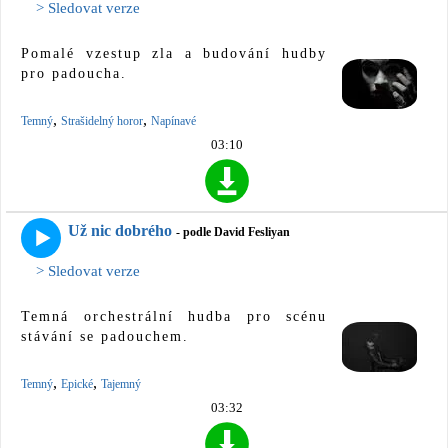
> Sledovat verze
Pomalé vzestup zla a budování hudby
pro padoucha.
,
,
Temný
Strašidelný horor
Napínavé
03:10
Už nic dobrého
- podle David Fesliyan
> Sledovat verze
Temná orchestrální hudba pro scénu
stávání se padouchem.
,
,
Temný
Epické
Tajemný
03:32