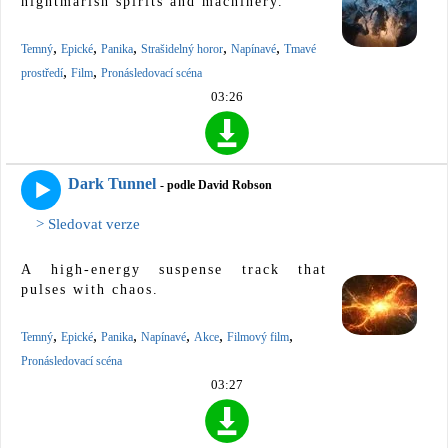
nightmarish spirits and machinery.
,
,
,
,
,
Temný
Epické
Panika
Strašidelný horor
Napínavé
Tmavé
,
,
prostředí
Film
Pronásledovací scéna
03:26
Dark Tunnel
- podle David Robson
> Sledovat verze
A high-energy suspense track that
pulses with chaos.
,
,
,
,
,
,
Temný
Epické
Panika
Napínavé
Akce
Filmový film
Pronásledovací scéna
03:27