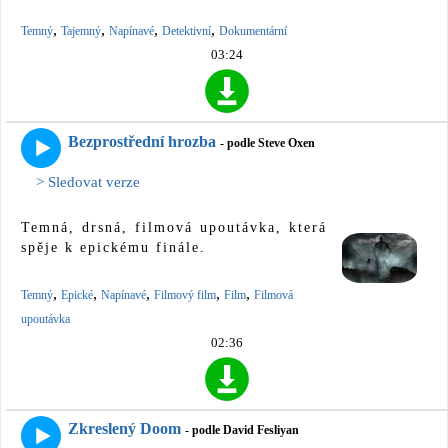
,
,
,
,
Temný
Tajemný
Napínavé
Detektivní
Dokumentární
03:24
Bezprostřední hrozba
- podle Steve Oxen
> Sledovat verze
Temná, drsná, filmová upoutávka, která
spěje k epickému finále.
,
,
,
,
,
Temný
Epické
Napínavé
Filmový film
Film
Filmová
upoutávka
02:36
Zkreslený Doom
- podle David Fesliyan