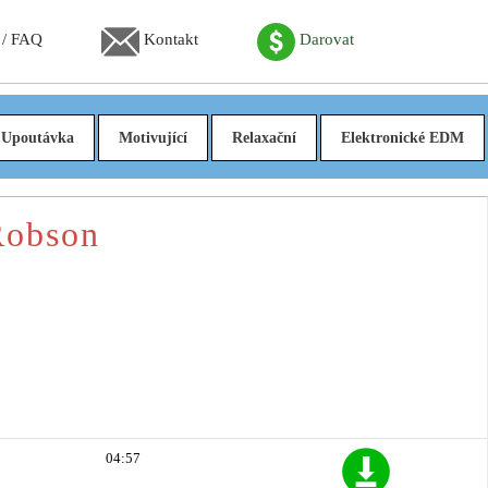
 / FAQ
Kontakt
Darovat
Upoutávka
Motivující
Relaxační
Elektronické EDM
Robson
04:57