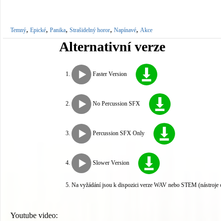
,
,
,
,
,
Temný
Epické
Panika
Strašidelný horor
Napínavé
Akce
Alternativní verze
Faster Version
No Percussion SFX
Percussion SFX Only
Slower Version
Na vyžádání jsou k dispozici verze WAV nebo STEM (nástroje 
Youtube video: