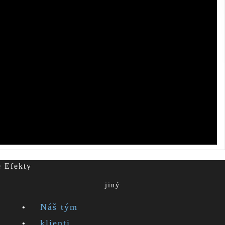
é Efekty
jiný
Náš tým
klienti