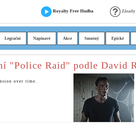
Royalty Free Hudba
Zásady
Legrační
Napínavé
Akce
Smutný
Epické
ní "Police Raid" podle David 
ension over time.