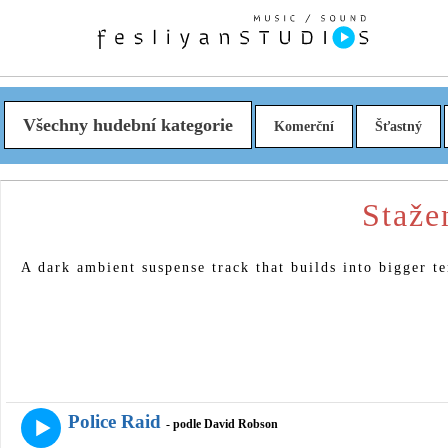
Všechny hudební kategorie
Komerční
Šťastný
Staže
A dark ambient suspense track that builds into bigger t
Police Raid
- podle David Robson