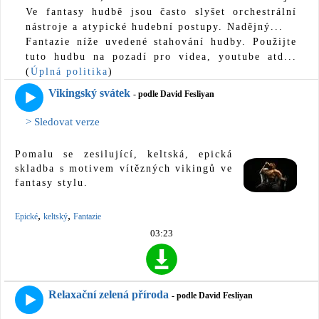
Ve fantasy hudbě jsou často slyšet orchestrální
nástroje a atypické hudební postupy. Nadějný...
Fantazie níže uvedené stahování hudby. Použijte
tuto hudbu na pozadí pro videa, youtube atd...
(
Úplná politika
)
Vikingský svátek
- podle David Fesliyan
> Sledovat verze
Pomalu se zesilující, keltská, epická
skladba s motivem vítězných vikingů ve
fantasy stylu.
,
,
Epické
keltský
Fantazie
03:23
Relaxační zelená příroda
- podle David Fesliyan