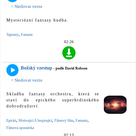
> Sledovat verze
Mysteriózní fantasy hudba.
,
Tajemný
Fantazie
02:26
Božský vzestup
- podle David Robson
> Sledovat verze
Skladba fantasy orchestru, která se
staví do epického superhrdinského
dobrodružství.
,
,
,
,
Epické
Motivující A Inspirující
Filmový film
Fantazie
Filmová upoutávka
02:13