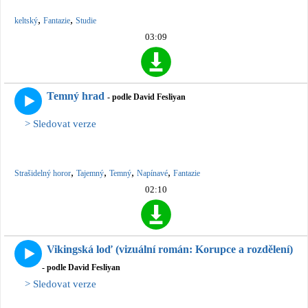
,
,
keltský
Fantazie
Studie
03:09
Temný hrad
- podle David Fesliyan
> Sledovat verze
,
,
,
,
Strašidelný horor
Tajemný
Temný
Napínavé
Fantazie
02:10
Vikingská loď (vizuální román: Korupce a rozdělení)
- podle David Fesliyan
> Sledovat verze