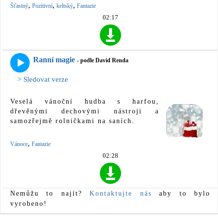
,
,
,
Šťastný
Pozitivní
keltský
Fantazie
02:17
Ranní magie
- podle David Renda
> Sledovat verze
Veselá vánoční hudba s harfou,
dřevěnými dechovými nástroji a
samozřejmě rolničkami na saních.
,
Vánoce
Fantazie
02:28
Nemůžu to najít?
Kontaktujte nás
aby to bylo
vyrobeno!