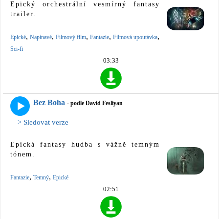
Epický orchestrální vesmírný fantasy
trailer.
,
,
,
,
,
Epické
Napínavé
Filmový film
Fantazie
Filmová upoutávka
Sci-fi
03:33
Bez Boha
- podle David Fesliyan
> Sledovat verze
Epická fantasy hudba s vážně temným
tónem.
,
,
Fantazie
Temný
Epické
02:51