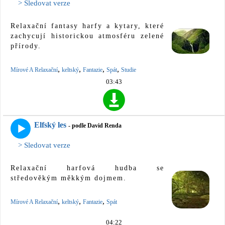
> Sledovat verze
Relaxační fantasy harfy a kytary, které
zachycují historickou atmosféru zelené
přírody.
,
,
,
,
Mírové A Relaxační
keltský
Fantazie
Spát
Studie
03:43
Elfský les
- podle David Renda
> Sledovat verze
Relaxační harfová hudba se
středověkým měkkým dojmem.
,
,
,
Mírové A Relaxační
keltský
Fantazie
Spát
04:22