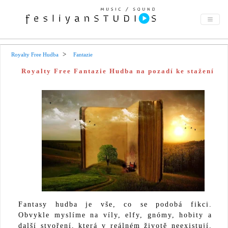
Royalty Free Hudba
Fantazie
Royalty Free Fantazie Hudba na pozadí ke stažení
Fantasy hudba je vše, co se podobá fikci.
Obvykle myslíme na víly, elfy, gnómy, hobity a
další stvoření, která v reálném životě neexistují.