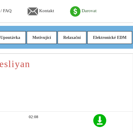
 / FAQ
Kontakt
Darovat
Upoutávka
Motivující
Relaxační
Elektronické EDM
esliyan
02:08