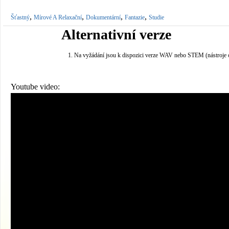
,
,
,
,
Šťastný
Mírové A Relaxační
Dokumentární
Fantazie
Studie
Alternativní verze
Na vyžádání jsou k dispozici verze WAV nebo STEM (nástroje 
Youtube video: