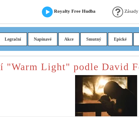
Royalty Free Hudba
Zásady
Legrační
Napínavé
Akce
Smutný
Epické
í "Warm Light" podle David F